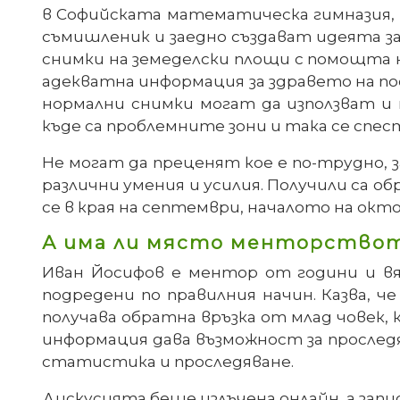
в Софийската математическа гимназия, 
съмишленик и заедно създават идеята з
снимки на земеделски площи с помощта н
адекватна информация за здравето на пос
нормални снимки могат да използват и
къде са проблемните зони и така се спе
Не могат да преценят кое е по-трудно, 
различни умения и усилия. Получили са об
се в края на септември, началото на о
А има ли място менторствот
Иван Йосифов е ментор от години и вя
подредени по правилния начин. Казва, 
получава обратна връзка от млад човек,
информация дава възможност за прослед
статистика и проследяване.
Дискусията беше излъчена онлайн, а запи