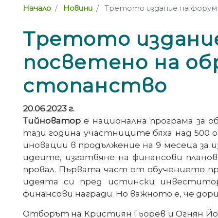
Начало
Новини
Третото издание на форум 
Третото издание
посветено на об
стопанство
20.06.2023 г.
Тийноватор
е национална програма за о
тази година участниците бяха над 500 
иновации в продължение на 9 месеца за и
идеите, изготвяне на финансови планове
провал. Първата част от обучението п
идеята си пред истински инвеститор
финансови награди. Но важното е, че до
Отборът на Кристиян Гьорев и Огнян Йо