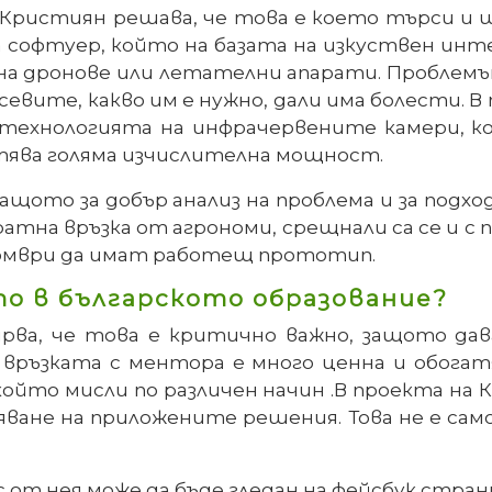
Кристиян решава, че това е което търси и ще
а софтуер, който на базата на изкуствен инт
а дронове или летателни апарати. Проблемът,
евите, какво им е нужно, дали има болести. В
 технологията на инфрачервените камери, 
стява голяма изчислителна мощност.
защото за добър анализ на проблема и за подх
ратна връзка от агрономи, срещнали са се и с
ктомври да имат работещ прототип.
о в българското образование?
рва, че това е критично важно, защото да
че връзката с ментора е много ценна и обо
 който мисли по различен начин .В проекта на
яване на приложените решения. Това не е са
с от нея може да бъде гледан на фейсбук стра