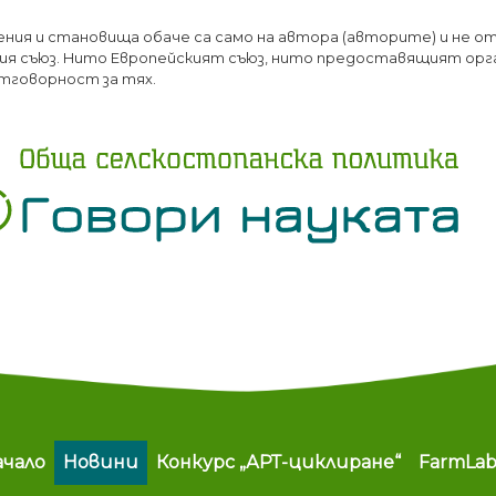
Премини
ения и становища обаче са само на автора (авторите) и не о
към
я съюз. Нито Европейският съюз, нито предоставящият орг
основното
тговорност за тях.
съдържание
ain navigation
ачало
Новини
Конкурс „АРТ-циклиране“
FarmLa