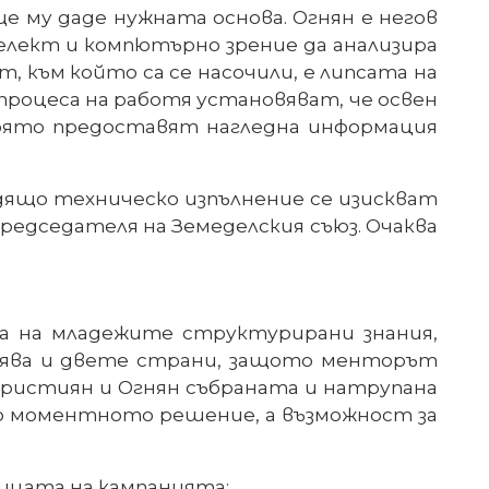
 му даде нужната основа. Огнян е негов
елект и компютърно зрение да анализира
 към който са се насочили, е липсата на
 процеса на работя установяват, че освен
която предоставят нагледна информация
одящо техническо изпълнение се изискват
 председателя на Земеделския съюз. Очаква
ва на младежите структурирани знания,
гатява и двете страни, защото менторът
 Кристиян и Огнян събраната и натрупана
мо моментното решение, а възможност за
ницата на кампанията: