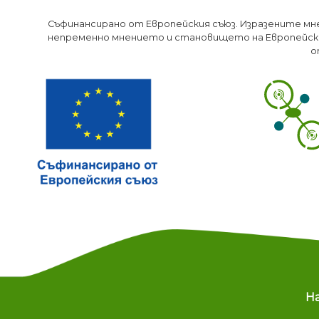
Съфинансирано от Европейския съюз. Изразените мн
непременно мнението и становището на Европейски
о
M
Н