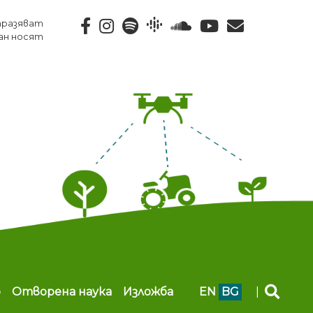
тразяват
ан носят
b
Отворена наука
Изложба
EN
BG
|