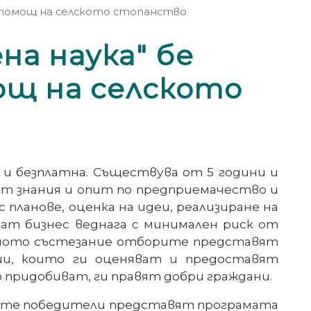
 помощ на селското стопанство
а наука" бе
ощ на селското
а и безплатна. Съществува от 5 години и
ат знания и опит по предприемачество и
 планове, оценка на идеи, реализиране на
чнат бизнес веднага с минимален риск от
алното състезание отборите представят
ии, които ги оценяват и предоставят
 придобиват, ги правят добри граждани.
ите победители представят програмата