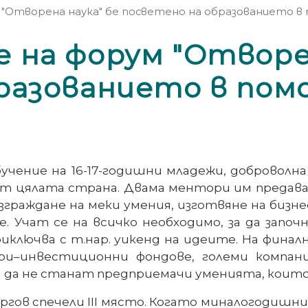
"Отворена наука" бе посветено на образованието в
 на форум "Отворен
разованието в пом
бучение на 16-17-годишни младежи, доброволн
от цялата страна. Двама ментори им предав
зграждане на меки умения, изготвяне на бизнес
. Учат се на всичко необходимо, за да запо
риключва с т.нар. уикенд на идеите. На фин
и–инвестиционни фондове, големи компан
ри да не станат предприемачи уменията, които
ргов спечели
III
място. Когато миналогодишн