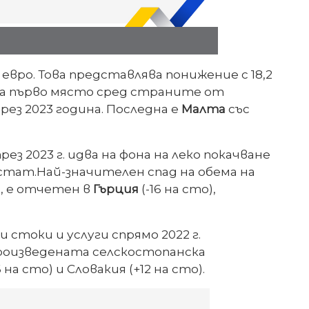
 евро. Това представлява понижение с 18,2
л на първо място сред страните от
рез 2023 година. Последна е
Малта
със
 2023 г. идва на фона на леко покачване
вростат.Най-значителен спад на обема на
, е отчетен в
Гърция
(-16 на сто),
 стоки и услуги спрямо 2022 г.
 произведената селскостопанска
 на сто) и Словакия (+12 на сто).