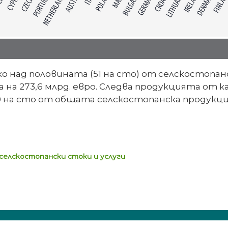
 над половината (51 на сто) от селскостопан
 на 273,6 млрд. евро. Следва продукцията от
на сто от общата селскостопанска продукция в 
селскостопански стоки и услуги