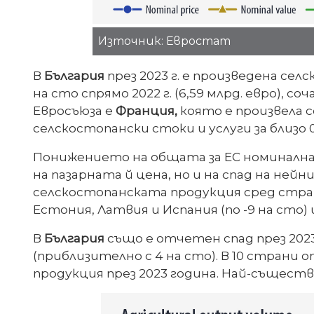
Източник: Евростат
В
България
през 2023 г. е произведена сел
на сто спрямо 2022 г. (6,59 млрд. евро)
Евросъюза е
Франция,
която е произвела с
селскостопански стоки и услуги за близо 0,
Понижението на общата за ЕС номинална с
на пазарната й цена, но и на спад на нейн
селскостопанската продукция сред стран
Естония, Латвия и Испания (по -9 на сто) 
В
България
също е отчетен спад през 2023
(приблизително с 4 на сто). В 10 страни
продукция през 2023 година. Най-същест