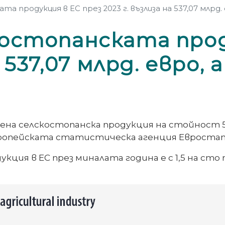
продукция в ЕС през 2023 г. възлиза на 537,07 млрд. ев
остопанската прод
 537,07 млрд. евро, а
едена селскостопанска продукция на стойност 53
вропейската статистическа агенция Евростат
ия в ЕС през миналата година е с 1,5 на сто 