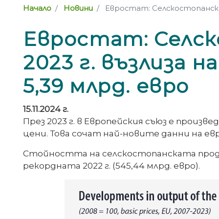
Начало
Новини
Евростат: Селскостопанската 
Евростат: Селск
2023 г. възлиза на
5,39 млрд. евро
15.11.2024 г.
През 2023 г. в Европейския съюз е произв
цени. Това сочат най-новите данни на е
Стойността на селскостопанската продукц
рекордната 2022 г. (545,44 млрд. евро).