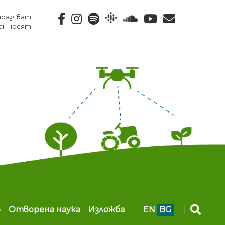
тразяват
ан носят
b
Отворена наука
Изложба
EN
BG
|