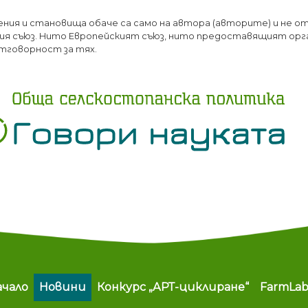
Премини
ения и становища обаче са само на автора (авторите) и не о
към
я съюз. Нито Европейският съюз, нито предоставящият орг
основното
тговорност за тях.
съдържание
ain navigation
ачало
Новини
Конкурс „АРТ-циклиране“
FarmLa