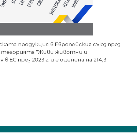
ската продукция в Европейския съюз през
 категорията "Живи животни и
ЕС през 2023 г. и е оценена на 214,3