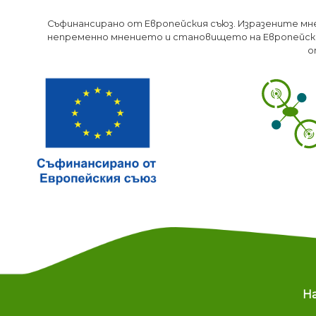
Съфинансирано от Европейския съюз. Изразените мн
непременно мнението и становището на Европейски
о
M
Н