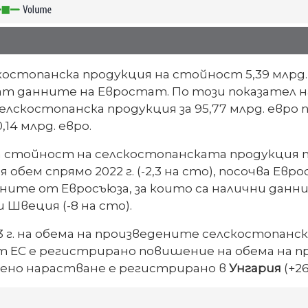
скостопанска продукция на стойност 5,39 млрд.
, сочат данните на Евростат. По този показате
елскостопанска продукция за 95,77 млрд. евро п
14 млрд. евро.
тойност на селскостопанската продукция през
ия обем спрямо 2022 г. (-2,3 на сто), посочва Е
ите от Евросъюза, за които са налични данни
и Швеция (-8 на сто).
 г. на обема на произведените селскостопански
 от ЕС е регистрирано повишение на обема на
вено нарастване е регистрирано в
Унгария
(+26