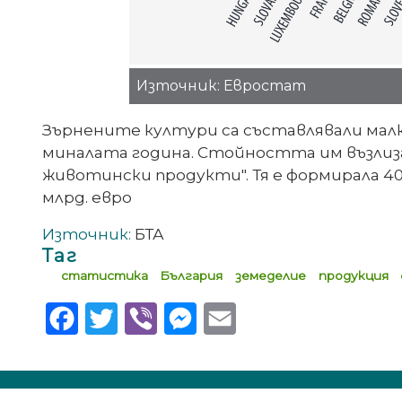
Източник: Евростат
Зърнените култури са съставлявали малко
миналата година. Стойността им възлиза
животински продукти". Тя е формирала 40 
млрд. евро
Източник:
БТА
Таг
статистика
България
земеделие
продукция
Facebook
Twitter
Viber
Messenger
Email