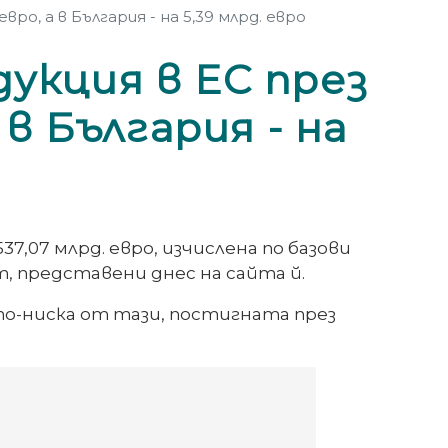
ро, а в България - на 5,39 млрд. евро
укция в ЕС през
 в България - на
7,07 млрд. евро, изчислена по базови
, представени днес на сайта й.
по-ниска от тази, постигната през