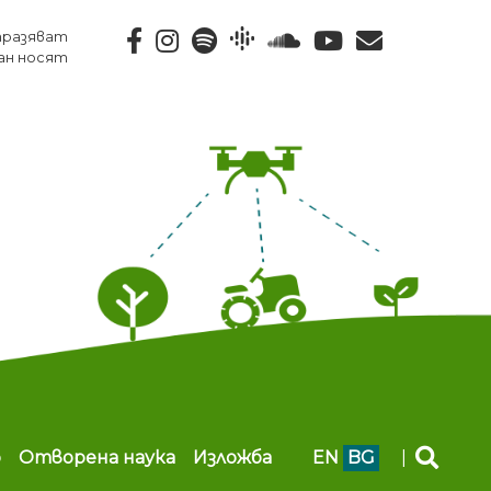
тразяват
ан носят
b
Отворена наука
Изложба
EN
BG
|