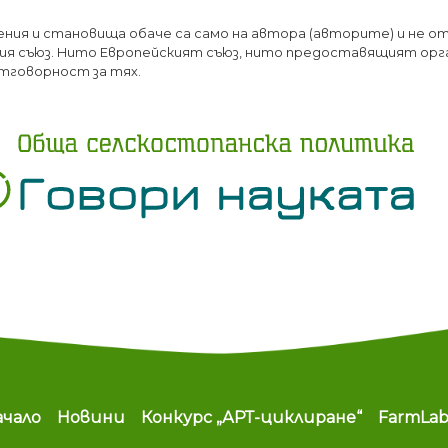
Премини
ения и становища обаче са само на автора (авторите) и не о
към
я съюз. Нито Европейският съюз, нито предоставящият орг
основното
тговорност за тях.
съдържание
ain navigation
ачало
Новини
Конкурс „АРТ-циклиране“
FarmLa