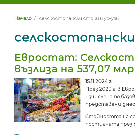
Начало
селскостопански стоки и услуги
селскостопански
Евростат: Селскосто
възлиза на 537,07 млр
15.11.2024 г.
През 2023 г. в Ев
изчислена по базо
представени днес 
Стойността на сел
постигната през ре