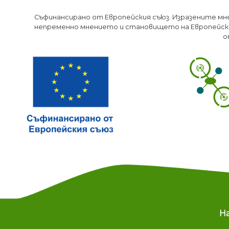
Съфинансирано от Европейския съюз. Изразените мн
непременно мнението и становището на Европейски
о
M
Н