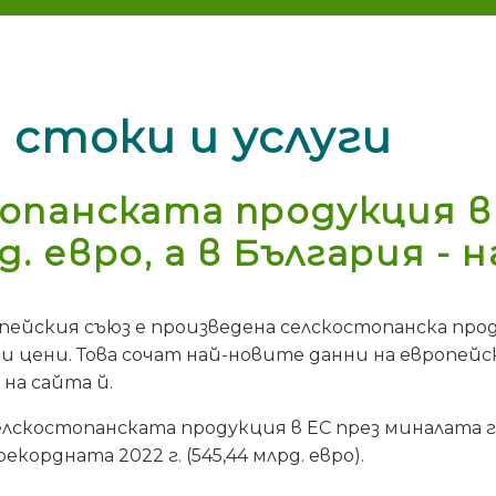
 стоки и услуги
панската продукция в Е
д. евро, а в България - н
ропейския съюз е произведена селскостопанска прод
ви цени. Това сочат най-новите данни на европе
на сайта й.
скостопанската продукция в ЕС през миналата годи
кордната 2022 г. (545,44 млрд. евро).