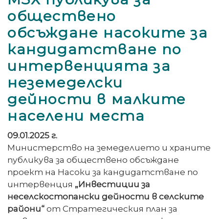
обществено
обсъждане насоките за
кандидатстване по
интервенцията за
неземеделски
дейности в малките
населени места
09.01.2025 г.
Министерство на земеделието и храните
публикува за обществено обсъждане
проект на Насоки за кандидатстване по
интервенция
„Инвестиции за
неселскостопански дейности в селските
райони“
от Стратегическия план за