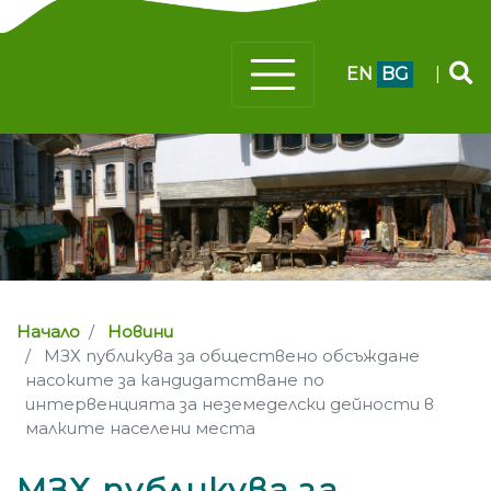
EN
BG
|
Начало
Новини
МЗХ публикува за обществено обсъждане
насоките за кандидатстване по
интервенцията за неземеделски дейности в
малките населени места
МЗХ публикува за