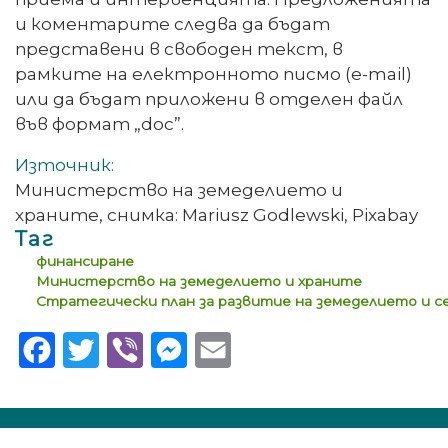
и коментарите следва да бъдат
представени в свободен текст, в
рамките на електронното писмо (e-mail)
или да бъдат приложени в отделен файл
във формат „doc”.
Източник:
Министерство на земеделието и
храните, снимка: Mariusz Godlewski, Pixabay
Таг
финансиране
Министерство на земеделието и храните
Стратегически план за развитие на земеделието и се
Facebook
Twitter
Viber
Messenger
Email