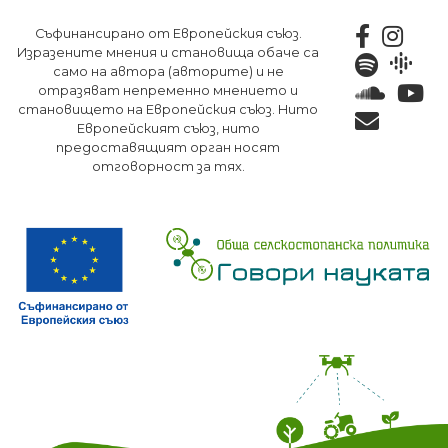
Премини
Съфинансирано от Европейския съюз.
към
Изразените мнения и становища обаче са
основното
само на автора (авторите) и не
съдържание
отразяват непременно мнението и
становището на Европейския съюз. Нито
Европейският съюз, нито
предоставящият орган носят
отговорност за тях.