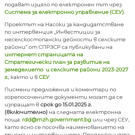
подават изцяло по електронен път чрез
Система за електронно управление (СЕУ)
.
Проектът на Насоки за кандидатстване
по интервенция „Инвестиции за
неселскостопански дейности в селските
райони“ от СПРЗСР са публикувани на
интернет страницата на
Стратегически план за развитие на
земеделието и селските райони 2023-2027
г.
, както и в
СЕУ
.
Писмени предложения и коментари по
горепосочените документи могат да се
изпращат
в
срок до 15.01.2025 г.
(включително)
на следната електронна
поща:
rdd@mzh.government.bg
или чрез СЕУ,
като ясно се посочва наименованието на
приема и интервенцията. Предложенията