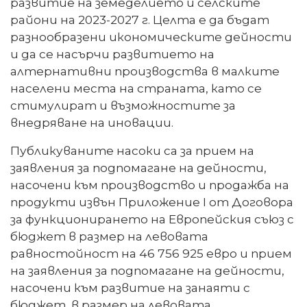
развитие на земеделието и селските
райони на 2023-2027 г. Целта е да бъдат
разнообразени икономическите дейности
и да се насърчи развитието на
алтернативни производства в малките
населени места на страната, като се
стимулират и възможностите за
внедряване на иновации.
Публикуваните насоки са за прием на
заявления за подпомагане на дейности,
насочени към производство и продажба на
продукти извън Приложение I от Договора
за функционирането на Европейския съюз с
бюджет в размер на левовата
равностойност на 46 756 925 евро и прием
на заявления за подпомагане на дейности,
насочени към развитие на занаяти с
бюджет в размер на левовата