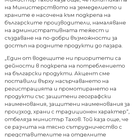
на Министерството на земеделието и
храните е насочена към подкрепа на
българските производители, намаляване
на административната тежест и
създаване на по-добри възможности за
достъп на родните продукти до пазара.
„Един от водещите ни приоритети са
дейности в подкрепа на потреблението
на български продукти. Акцент сме
поставили върху насърчаването на
регистрацията и промотирането на
продукти със защитени географски
наименования, защитени наименования за
произход, храни с традиционен характер“,
отбеляза министър Тахов. Той каза още, че
се разчита на тясно сътрудничество с
представителите на отделните