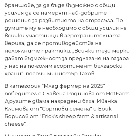
браншове, за да бъде възможно с общи
усилия да се намерят най-добрите
решения за развитието на отрасъла. По
думите му е необходимо с общи усилия на
всички участници в агрохранителната
верига, да се противодейства на
нелоялните практики. „Всички тези мерки
дават възможност за предлагане на пазара
у нас на по-голям асортимент български
храни“, посочи министър Тахов.
В категория "Млад фермер на 2025"
победител е Славена Родинова от HotFarm.
Другите двама наградени бяха Иванка
Климова от "Сортови семена" и Ерик
Борисов от "Erick's sheep farm & artisanal
cheese".