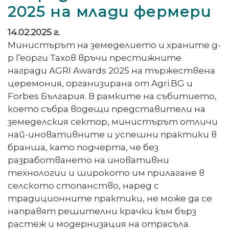
2025 на млади фермери
14.02.2025 г.
Министърът на земеделието и храните д-
р Георги Тахов връчи престижните
награди AGRI Awards 2025 на тържествена
церемония, организирана от Agri.BG и
Forbes България. В рамките на събитието,
което събра водещи представители на
земеделския сектор, министърът отличи
най-иновативните и успешни практики в
бранша, като подчерта, че без
разработването на иновативни
технологии и широкото им прилагане в
селското стопанство, наред с
традиционните практики, не може да се
направят решителни крачки към бърз
растеж и модернизация на отрасъла.