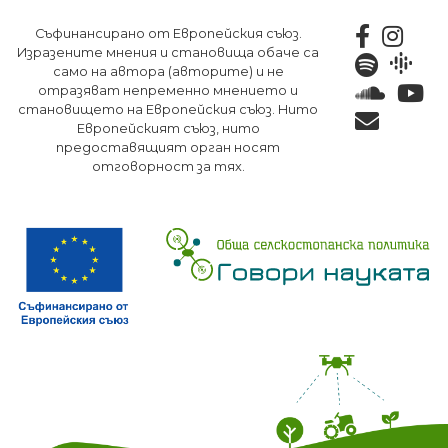
Премини
Съфинансирано от Европейския съюз.
към
Изразените мнения и становища обаче са
основното
само на автора (авторите) и не
съдържание
отразяват непременно мнението и
становището на Европейския съюз. Нито
Европейският съюз, нито
предоставящият орган носят
отговорност за тях.