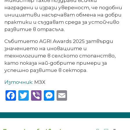
Министър Тахов поздрави всички
наградени и изрази увереност, че подобни
инициативи насърчават обмена на добри
практики и създават среда за устойчиво
развитие в отрасъла.
Събитието AGRI Awards 2025 затвърди
значението на иновациите и
технологиите в селското стопанство,
като показа най-добрите примери за
успешно развитие в сектора.
Източник:
МЗХ
Facebook
Twitter
Viber
Messenger
Email