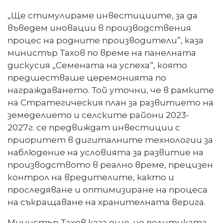
„Ще стимулираме инвестициите, за да
въведем иновации в производствения
процес на родните производители”, каза
министър Тахов по време на панелната
дискусия „Семената на успеха“, която
предшестваше церемонията по
награждаването. Той уточни, че в рамките
на Стратегическия план за развитието на
земеделието и селските райони 2023-
2027г. се предвиждат инвестиции с
приоритет в дигиталните технологии за
наблюдение на условията за развитие на
производството в реално време, прецизен
контрол на вредителите, както и
проследяване и оптимизиране на процеса
на съкращаване на хранителната верига.
Министър Тахов каза още, че политиката