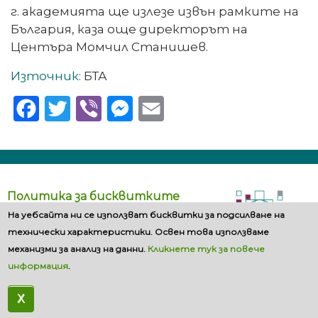
г. академията ще излезе извън рамките на
България, каза още директорът на
Центъра Момчил Станишев.
Източник:
БТА
Facebook
Twitter
Viber
Messenger
Email
Политика за бисквитките
На уебсайта ни се използват бисквитки за подсилване на
технически характеристики. Освен това използваме
механизми за анализ на данни.
Кликнете тук за повече
информация
.
X