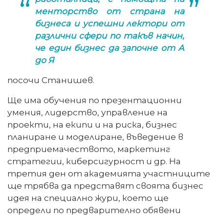
менторство от страна на
бизнеса и успешни лектори от
различни сфери по такъв начин,
че един бизнес да започне от А
до Я
посочи Станишев.
Ще има обучения по презентационни
умения, лидерство, управление на
проекти, на екипи и на риска, бизнес
планиране и моделиране, въведение в
предприемачеството, маркетинг
стратегии, киберсигурност и др. На
третия ден от академията участниците
ще трябва да представят своята бизнес
идея на специално жури, което ще
определи по предварително обявени