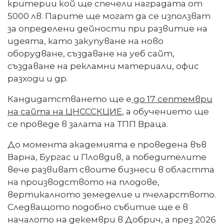
критерии кой ще спечели наградата от
5000 лв. Парите ще могат да се използват
за определени дейности при развитие на
идеята, като закупуване на ново
оборудване, създаване на уеб сайт,
създаване на рекламни материали, офис
разходи и др.
Кандидатстването ще е
до 17 септември
на сайта на ЦНСССКЦИЕ
, а обучението ще
се проведе в залата на ТПП Враца.
До момента академията е проведена във
Варна, Бургас и Пловдив, а победителите
вече развиват своите бизнеси в областта
на производството на плодове,
вертикалното земеделие и пчеларството.
Следващото подобно събитие ще е в
началото на декември в Добрич, а през 2026