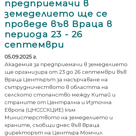
предприемачи в
земеделието ще се
проведе във Враца в
периода 23 - 26
септември
05.09.2025 г.
Академия за предприемачи в земеделието
ще организира от 23 до 26 септември във
Враца Центърът за насърчаване на
сътрудничеството в областта на
селското стопанство между Китай и
страните от Централна и Източна
Европа (ЦНСССКЦИЕ) към
Министерството на земеделието и
храните, съобщи днес във Враца
директорът на Центъра Момчил