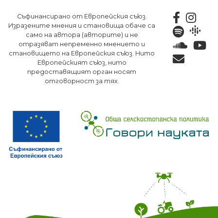
Премини
Съфинансирано от Европейския съюз.
към
Изразените мнения и становища обаче са
основното
само на автора (авторите) и не
съдържание
отразяват непременно мнението и
становището на Европейския съюз. Нито
Европейският съюз, нито
предоставящият орган носят
отговорност за тях.