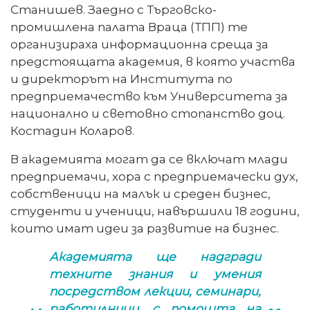
Станишев. Заедно с Търговско-
промишлена палата Враца (ТПП) те
организираха информационна среща за
предстоящата академия, в която участва
и директорът на Института по
предприемачество към Университета за
национално и световно стопанство доц.
Костадин Коларов.
В академията могат да се включат млади
предприемачи, хора с предприемачески дух,
собственици на малък и среден бизнес,
студенти и ученици, навършили 18 години,
които имат идеи за развитие на бизнес.
Академията ще надгради
техните знания и умения
посредством лекции, семинари,
работилници, с помощта на