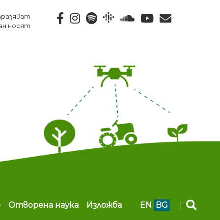
тразяват
ан носят
b
Отворена наука
Изложба
EN
BG
|