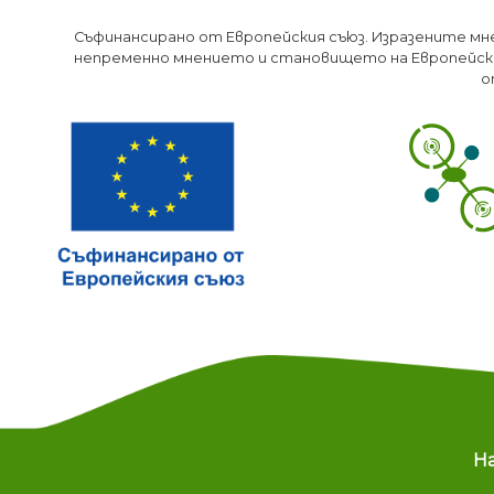
Съфинансирано от Европейския съюз. Изразените мн
непременно мнението и становището на Европейски
о
M
Н