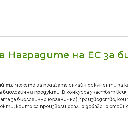
 Наградите на ЕС за б
ай т.г
можете да подавате онлайн документи за 
за биологични продукти
. В конкурса участват вс
ата за биологично (органично) производство, ко
екти, които са произвели реална добавена стойн