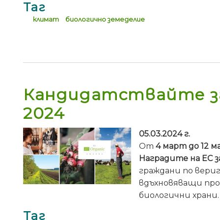
Таг
климат
биологично земеделие
Кандидатствайте за
2024
05.03.2024 г.
От
4 март до 12 м
Наградите на ЕС 
граждани по вериг
вдъхновяващи про
биологични храни.
Таг