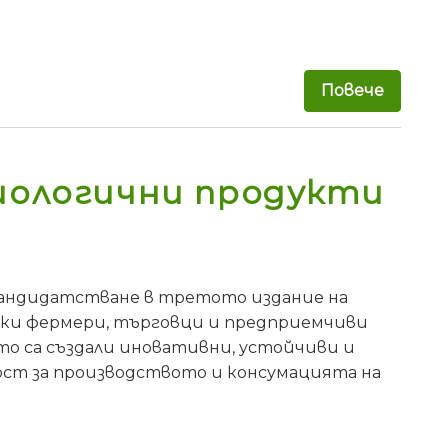
Повече
за Ста
иологични продукти
кандидатстване в третото издание на
ички фермери, търговци и предприемчиви
ито са създали иновативни, устойчиви и
ост за производството и консумацията на