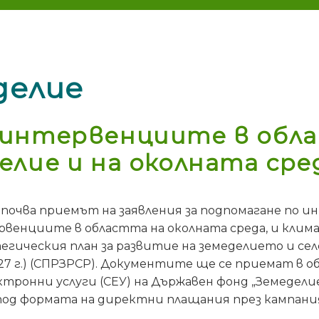
делие
 интервенциите в обл
лие и на околната сре
започва приемът на заявления за подпомагане по
рвенциите в областта на околната среда, и кли
гическия план за развитие на земеделието и сел
027 г.) (СПРЗРСР). Документите ще се приемат в 
тронни услуги (СЕУ) на Държавен фонд „Земеделие“
д формата на директни плащания през кампани