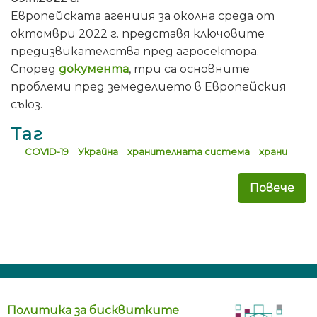
Европейската агенция за околна среда от
октомври 2022 г. представя ключовите
предизвикателства пред агросектора.
Според
документа
, три са основните
проблеми пред земеделието в Европейския
съюз.
Таг
COVID-19
Украйна
хранителната система
храни
Повече
за 
Политика за бисквитките