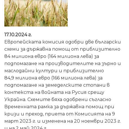
17.10.2024 г.
Европейската комисия одобри две български
схеми за държавна помощ от приблизително
84 милиона евро (164 милиона лева) за
подпомагане на производителите на зърно и
маслодайни култури и приблизително
84,9 милиона евро (166 милиона лева) за
подпомагане на земеделските стопани в
контекста на войната на Русия срещу
Украйна. Схемите бяха одобрени съгласно
Временната рамка за държавна помощ при
кризи и преход, приета от Комисията на 9
март 2023 г. и изменена на 20 ноември 2023 г.
и на 2 май 2024 г.