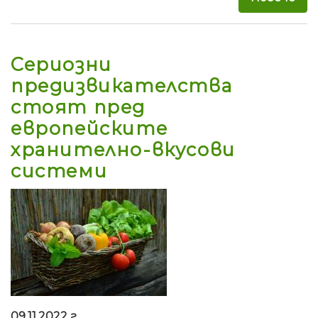
Сериозни
предизвикателства
стоят пред
европейските
хранително-вкусови
системи
09.11.2022 г.