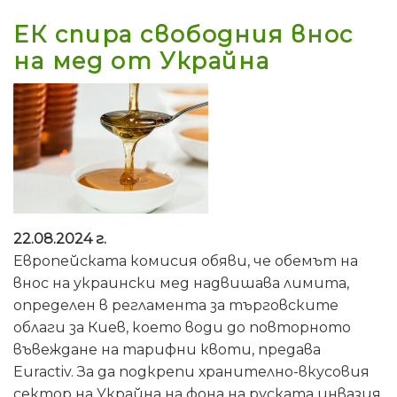
ЕК спира свободния внос
на мед от Украйна
22.08.2024 г.
Европейската комисия обяви, че обемът на
внос на украински мед надвишава лимита,
определен в регламента за търговските
облаги за Киев, което води до повторното
въвеждане на тарифни квоти, предава
Euractiv. За да подкрепи хранително-вкусовия
сектор на Украйна на фона на руската инвазия,