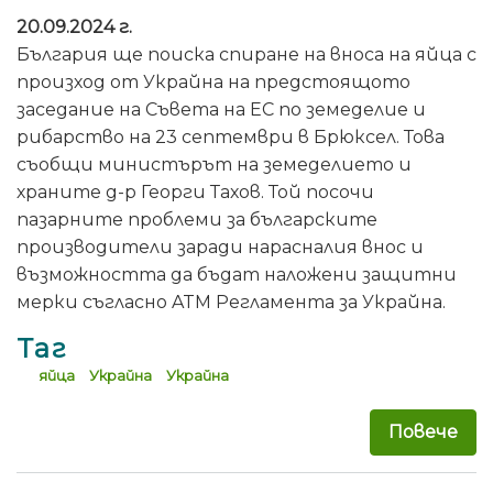
20.09.2024 г.
България ще поиска спиране на вноса на яйца с
произход от Украйна на предстоящото
заседание на Съвета на ЕС по земеделие и
рибарство на 23 септември в Брюксел. Това
съобщи министърът на земеделието и
храните д-р Георги Тахов. Той посочи
пазарните проблеми за българските
производители заради нарасналия внос и
възможността да бъдат наложени защитни
мерки съгласно ATM Регламента за Украйна.
Таг
яйца
Украйна
Украйна
Повече
за 