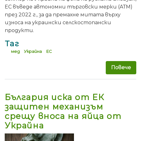
ЕС въведе автономни търговски мерки (АТМ)
през 2022 г., за да премахне митата върху
износа на украински селскостопански
продукти.
Таг
мед
Украйна
ЕС
Повече
за 
България иска от ЕК
защитен механизъм
срещу вноса на яйца от
Украйна