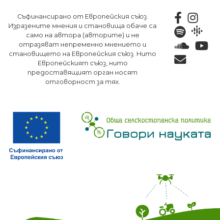
Премини
Съфинансирано от Европейския съюз.
към
Изразените мнения и становища обаче са
основното
само на автора (авторите) и не
съдържание
отразяват непременно мнението и
становището на Европейския съюз. Нито
Европейският съюз, нито
предоставящият орган носят
отговорност за тях.