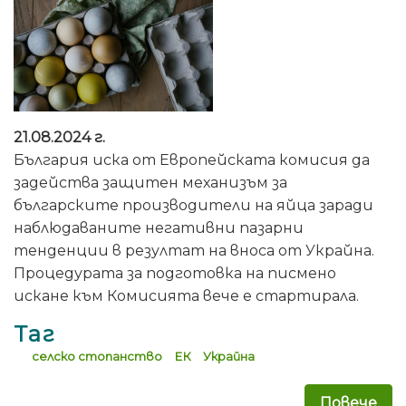
21.08.2024 г.
България иска от Европейската комисия да
задейства защитен механизъм за
българските производители на яйца заради
наблюдаваните негативни пазарни
тенденции в резултат на вноса от Украйна.
Процедурата за подготовка на писмено
искане към Комисията вече е стартирала.
Таг
селско стопанство
ЕК
Украйна
Повече
за 