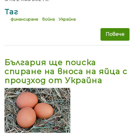
Таг
финансиране
война
Украйна
Повече
за 
България ще поиска
спиране на вноса на яйца с
произход от Украйна