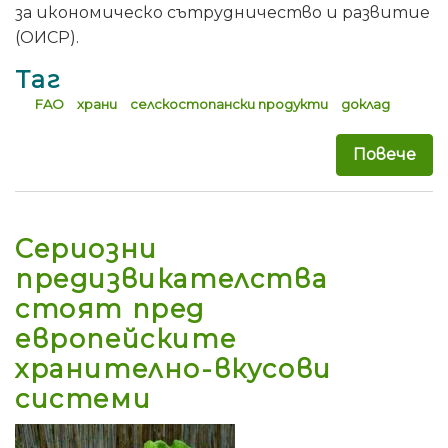
за икономическо сътрудничество и развитие
(ОИСР).
Таг
FAO
храни
селскостопански продукти
доклад
Повече
за 
Сериозни
предизвикателства
стоят пред
европейските
хранително-вкусови
системи