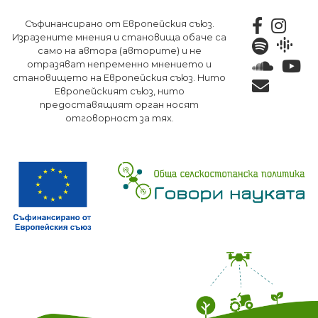
Премини
Съфинансирано от Европейския съюз.
към
Изразените мнения и становища обаче са
основното
само на автора (авторите) и не
съдържание
отразяват непременно мнението и
становището на Европейския съюз. Нито
Европейският съюз, нито
предоставящият орган носят
отговорност за тях.