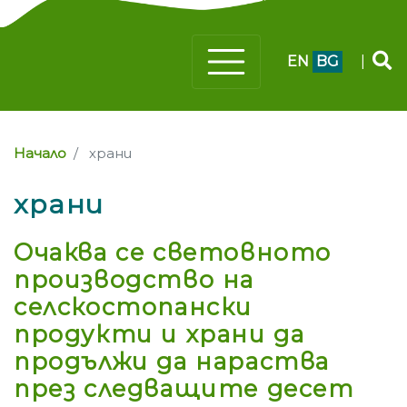
EN
BG
|
Начало
храни
храни
Очаква се световното
производство на
селскостопански
продукти и храни да
продължи да нараства
през следващите десет