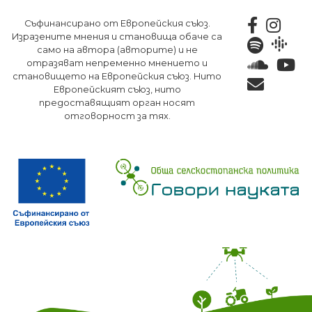
Премини
Съфинансирано от Европейския съюз.
към
Изразените мнения и становища обаче са
основното
само на автора (авторите) и не
съдържание
отразяват непременно мнението и
становището на Европейския съюз. Нито
Европейският съюз, нито
предоставящият орган носят
отговорност за тях.