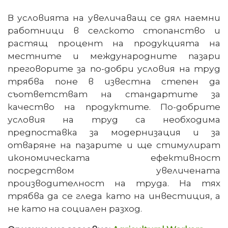
В условията на увеличаващ се дял наемни
работници в селското стопанство и
растящ процент на продукцията на
местните и международните пазари
преговорите за по-добри условия на труд
трябва поне в известна степен да
съответстват на стандартите за
качество на продуктите. По-добрите
условия на труд са необходима
предпоставка за модернизация и за
отваряне на пазарите и ще стимулират
икономическата ефективност
посредством увеличената
производителност на труда. На тях
трябва да се гледа като на инвестиция, а
не като на социален разход.