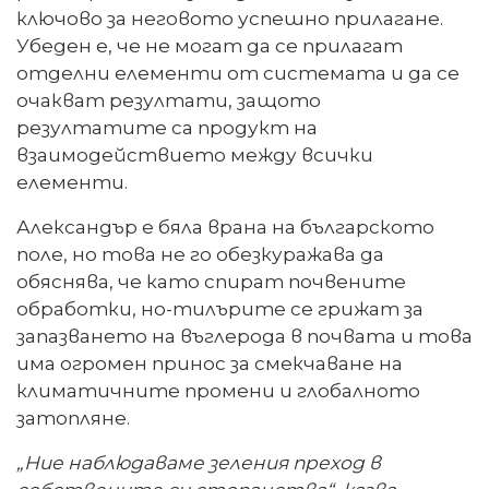
ключово за неговото успешно прилагане.
Убеден е, че не могат да се прилагат
отделни елементи от системата и да се
очакват резултати, защото
резултатите са продукт на
взаимодействието между всички
елементи.
Александър е бяла врана на българското
поле, но това не го обезкуражава да
обяснява, че като спират почвените
обработки, но-тилърите се грижат за
запазването на въглерода в почвата и това
има огромен принос за смекчаване на
климатичните промени и глобалното
затопляне.
„Ние наблюдаваме зеления преход в