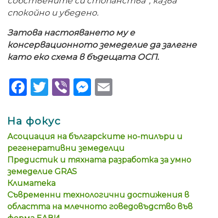
собствените си стопанства“, казва
спокойно и убедено.
Затова настояването му е
консервационното земеделие да залегне
като еко схема в бъдещата ОСП.
Facebook
Twitter
Viber
Messenger
Email
На фокус
Асоциация на българските но-тилъри и
регенеративни земеделци
Предистик и тяхната разработка за умно
земеделие GRAS
Климатека
Съвременни технологични достижения в
областта на млечното говедовъдство във