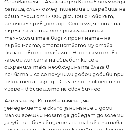
Основателят Александър Китев отглежда
рапица, слънчоглед, пшеница и царевица на
обща площ от 17 000 дка. Той е човекът,
започнал пръв „от зор“. Споделя, че още на
първата година от прилагането на
технологията е видял промяната – на
първо място, стопанството му става
финансово по-стабилно. Но не само това –
заради липсата на обработки се е
съхранила така необходимата влага в
почвата и са се получили добри добиви при
съкратени разходи. Сега е по-спокоен и по-
уверен в бъдещето на своя бизнес
Александър Китев е наясно, че
земеделието е скъпо занимание и дори
малки грешки могат да доведат до големи
загуби и е бил свидетел на такива. Затова
залага на просветителска дейност, която