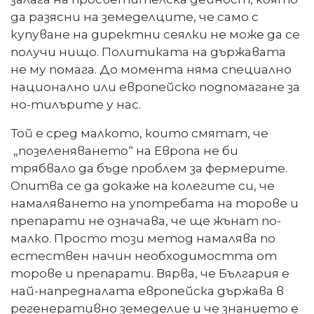
да разясни на земеделците, че само с
купуване на директни сеялки не може да се
получи нищо. Политиката на държавата
не му помага. До момента няма специално
национално или европейско подпомагане за
но-тилърите у нас.
Той е сред малкото, които смятат, че
„позеленяването“ на Европа не би
трябвало да бъде проблем за фермерите.
Опитва се да докаже на колегите си, че
намаляването на употребата на торове и
препарати не означава, че ще жънат по-
малко. Просто този метод намалява по
естествен начин необходимостта от
торове и препарати. Вярва, че България е
най-напредналата европейска държава в
регенеративно земеделие и че знанието е