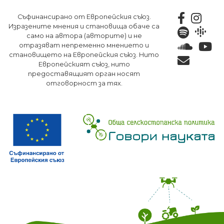
Премини
Съфинансирано от Европейския съюз.
към
Изразените мнения и становища обаче са
основното
само на автора (авторите) и не
съдържание
отразяват непременно мнението и
становището на Европейския съюз. Нито
Европейският съюз, нито
предоставящият орган носят
отговорност за тях.