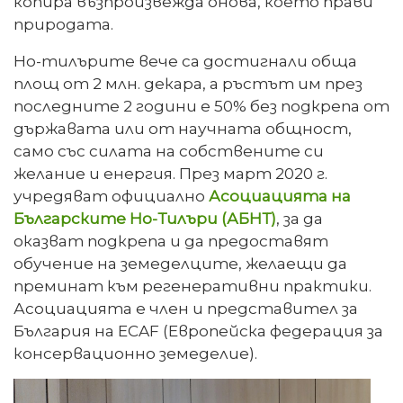
копира възпроизвежда онова, което прави
природата.
Но-тилърите вече са достигнали обща
площ от 2 млн. декара, а ръстът им през
последните 2 години е 50% без подкрепа от
държавата или от научната общност,
само със силата на собствените си
желание и енергия. През март 2020 г.
учредяват официално
Асоциацията на
Българските Но-Тилъри (АБНТ)
, за да
оказват подкрепа и да предоставят
обучение на земеделците, желаещи да
преминат към регенеративни практики.
Асоциацията е член и представител за
България на ECAF (Европейска федерация за
консервационно земеделие).