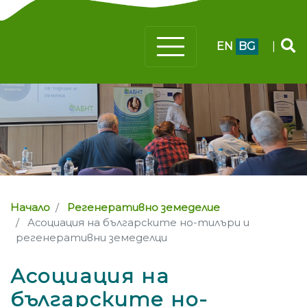
EN
BG
|
Начало
Регенеративно земеделие
Асоциация на българските но-тилъри и
регенеративни земеделци
Асоциация на
българските но-