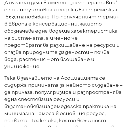
Другата дума в името - „регенеративни“ -
е по-интуитивна и подсказва стремеж за
възстановяване. По-популярният термин
в Европа е консервационни, защото
обозначава една водеща характеристика
на системата, а именно че
предотвратява разхищаване на ресурси и
опазва природните дадености – почва,
вода, растения – от влошаване и
унищожение.
Така в заглавието на Асоциацията се
съдържа причината за нейното създаване –
да прилага, популяризира и разпространява
една спестяваща ресурси и
възстановяваща земеделска практика на
минимална намеса в основния ресурс,
почвата. Практика, която всъщност