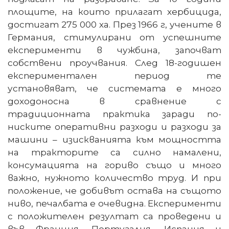
площите, на които прилагат хербицида,
достигат 275 000 ха. През 1966 г, учените в
Германия, стимулирани от успешните
експерименти в чужбина, започват
собствени проучвания. След 18-годишен
експериментален период те
установяват, че системата е много
доходоносна в сравнение с
традиционната практика заради по-
ниските оперативни разходи и разходи за
машини – изискванията към мощността
на тракторите са силно намалени,
консумацията на гориво също и много
важно, нужното количество труд. И при
положение, че добивът остава на същото
ниво, печалбата е очевидна. Експерименти
с положителен резултат са проведени и
във Франция, Португалия, Испания и