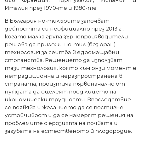
Италия през 1970-те и 1980-те.
В България но-тилърите започват
дейността си неофициално през 2013 г.,
когато малка група зърнопроизводители
решава да приложи но-тил (без оран)
технология за сеитба в едромащабни
стопанства. Решението да използват
тази технология, която към онзи момент е
нетрадиционна и неразпространена в
страната, произтича първоначално от
нуждата да оцелеят пред лицето на
икономически трудности. Впоследствие
се появява и желанието да се постигне
устойчивост и да се намерят решения на
проблемите с ерозията на почвата и
загубата на естественото й плодородие.