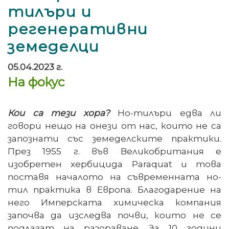
тилъри и
регенеративни
земеделци
05.04.2023 г.
На фокус
Кои са тези хора?
Но-тилъри едва ли
говори нещо на онези от нас, които не са
запознати със земеделските практики.
През 1955 г. във Великобритания е
изобретен хербицида Paraquat и това
поставя началото на съвременната но-
тил практика в Европа. Благодарение на
него Имперската химическа компания
започва да изследва почви, които не се
подлагат на разораване. За 10 години