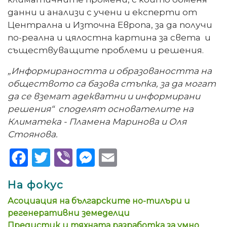
данни и анализи с учени и експерти от
Централна и Източна Европа, за да получи
по-реална и цялостна картина за света и
съществуващите проблеми и решения.
„Информираността и образоваността на
обществото са базова стъпка, за да могат
да се вземат адекватни и информирани
решения“ споделят основателите на
Климатека - Пламена Маринова и Оля
Стоянова.
Facebook
Twitter
Viber
Messenger
Email
На фокус
Асоциация на българските но-тилъри и
регенеративни земеделци
Предистик и тяхната разработка за умно