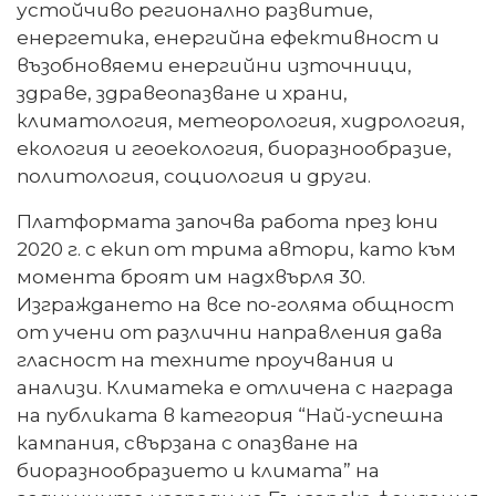
устойчиво регионално развитие,
енергетика, енергийна ефективност и
възобновяеми енергийни източници,
здраве, здравеопазване и храни,
климатология, метеорология, хидрология,
екология и геоекология, биоразнообразие,
политология, социология и други.
Платформата започва работа през юни
2020 г. с екип от трима автори, като към
момента броят им надхвърля 30.
Изграждането на все по-голяма общност
от учени от различни направления дава
гласност на техните проучвания и
анализи. Климатека е отличена с награда
на публиката в категория “Най-успешна
кампания, свързана с опазване на
биоразнообразието и климата” на