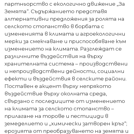
партньорство с екологично движение „За
Земята“. Съдържанието представя
алтернативни предложения за ролята на
селското стопанство в борбата с
измененията в климата и агроекологични
мерки за смекчаване и приспособяване към
изменението на климата. Разглеждат се
различните въздействия на върху
хранителната система – производствени
и непроизводствени дейности, социални
ефекти и въздействия в селските райони.
Поставен е акцент върху непрякото
въздействие върху околната среда,
свързано с последиците от изменението
на климата за селското стопанство –
прилагане на торове и пестициди в
земеделието и „химически затворен кръг“;
ерозията от преобразуването на земята и