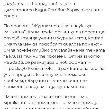
загубата на биоразнообразие и
цялостното въздействие върху околната
среда.
По проекта “Журналистика и наука за
климата”, Климатека организира поредица
от събития за учени и журналисти, които
имат за цел да подобрят диалога помежду
им за по-ефективно отразяване на темата
за климатичните промени. От началото
на 2022 г. се реализира и нов формат –
“Пресклуб Климатека”, в рамките на който
учен представя актуална тема или
проблем, свързани с климатичните
промени, специално за журналисти.
Платформата е част от регионална
мрежа от информационни платформи за
климатичните промени, с които обменя