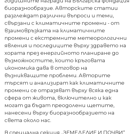
годишните награди на Българска фондация
биоразнообразие. Авторските статии
разглеждат различни въпроси и теми,
свързани с климатичните промени - от
взаимовръзката на климатичните
промени с екстремните метеорологични
явления и последиците върху здравето на
хората през енергийното планиране до
възможностите, които кръговата
икономика дава в отговор на
възникващите проблеми. Авторите
търсят и анализират как климатичните
промени се отразяват върху всяка една
сфера от живота, включително и как
могат да бъдат преодолени щетите,
нанесени върху биоразнообразието на
света около нас.
В специална секция „ЗЕМЕДЕЛИЕ И ПОЧВИ“