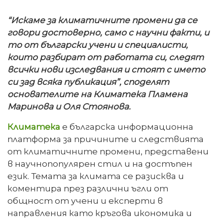
“Искаме за климатичните промени да се
говори достоверно, само с научни факти, и
то от български учени и специалисти,
които разбират от работата си, следят
всички нови изследвания и стоят с името
си зад всяка публикация”, споделят
основателите на Климатека Пламена
Маринова и Оля Стоянова.
Климатека
е българска информационна
платформа за причините и следствията
от климатичните промени, представени
в научнопопулярен стил и на достъпен
език. Темата за климата се разисква и
коментира през различни ъгли от
общност от учени и експерти в
направления като кръгова икономика и