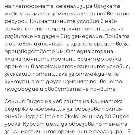
на платформата се анализира връзката
между климата, земеделието и почвените
ресурси. Климатичните условия в най-
голяма степен определят потенциала за
развитие на даден вид земеделие. Почвата
е основен източник на храни и средство за
производството им. От една страна,
климатичните промени водят до резки
промени в агроклиматологичните условия,
засягащи потенциала за отглеждане на
култури, а от друга изменят почвеното
плодородие и свойствата на почвите.
Секция Видео на уеб сайта на Климатека
съдържа информация за образователния
онлайн курс ClimAlt с включени над 50 видео
урока. Курсът цели да образова по темата
за климатичните промени и е реализиран в