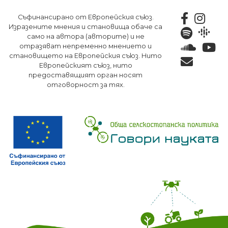
Премини
Съфинансирано от Европейския съюз.
към
Изразените мнения и становища обаче са
основното
само на автора (авторите) и не
съдържание
отразяват непременно мнението и
становището на Европейския съюз. Нито
Европейският съюз, нито
предоставящият орган носят
отговорност за тях.