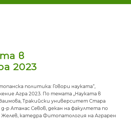
ата в
а 2023
опанска политика: Говори науката“,
ение Агра 2023. По темата „Науката в
 Заимова, Тракийски университет Стара
д-р Атанас Севов, декан на факултета по
ир Желев, катедра Фитопатология на Аграрен