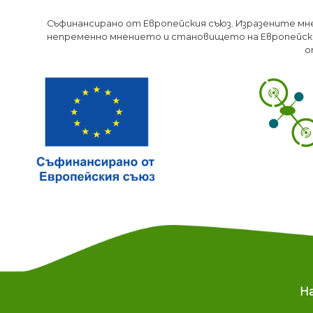
Съфинансирано от Европейския съюз. Изразените мн
непременно мнението и становището на Европейски
о
M
Н