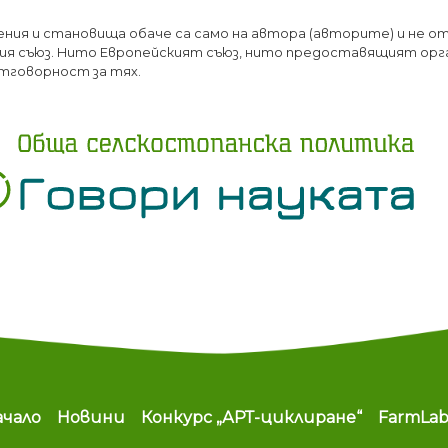
Премини
ения и становища обаче са само на автора (авторите) и не о
към
я съюз. Нито Европейският съюз, нито предоставящият орг
основното
тговорност за тях.
съдържание
ain navigation
ачало
Новини
Конкурс „АРТ-циклиране“
FarmLa