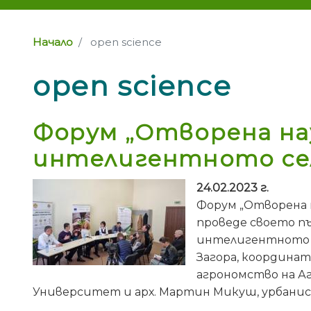
Начало
open science
open science
Форум „Отворена нау
интелигентното сел
24.02.2023 г.
Форум „Отворена н
проведе своето пъ
интелигентното с
Загора, координат
агрономство на Аг
Университет и арх. Мартин Микуш, урбани