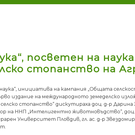
ка“, посветен на наук
ско стопанство на Агр
аука“, инициатива на кампания „Общата селскост
рво издание на международното земеделско излож
елско стопанство“ дискутираха доц. д-р Дарина
ор на ННП „Интелигентно животновъдство“, доц. 
рарен Университет Пловдив, гл. ас. д-р Звездом
ст.