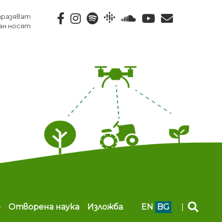
тразяват
ан носят
b
Отворена наука
Изложба
EN
BG
|