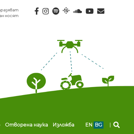
тразяват
ан носят
b
Отворена наука
Изложба
EN
BG
|