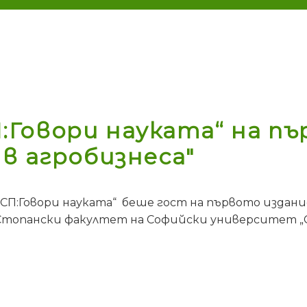
Говори науката“ на пъ
в агробизнеса"
П:Говори науката“ беше гост на първото издани
Стопански факултет на Софийски университет „С