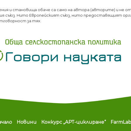
Премини
ения и становища обаче са само на автора (авторите) и не о
към
я съюз. Нито Европейският съюз, нито предоставящият орг
основното
тговорност за тях.
съдържание
ain navigation
ачало
Новини
Конкурс „АРТ-циклиране“
FarmLa