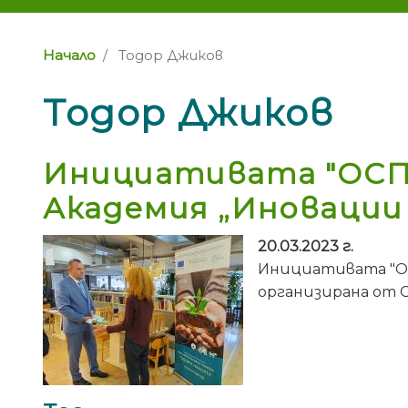
Начало
Тодор Джиков
Тодор Джиков
Инициативата "ОСП:
Академия „Иновации 
20.03.2023 г.
Инициативата "ОС
организирана от 