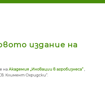
рвото издание на
е на
Академия „Иновации в агробизнеса“
,
в. Климент Охридски“.