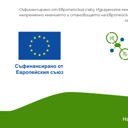
Съфинансирано от Европейския съюз. Изразените мн
непременно мнението и становището на Европейски
о
M
Н