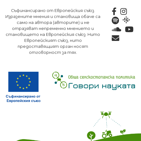
Премини
Съфинансирано от Европейския съюз.
към
Изразените мнения и становища обаче са
основното
само на автора (авторите) и не
съдържание
отразяват непременно мнението и
становището на Европейския съюз. Нито
Европейският съюз, нито
предоставящият орган носят
отговорност за тях.