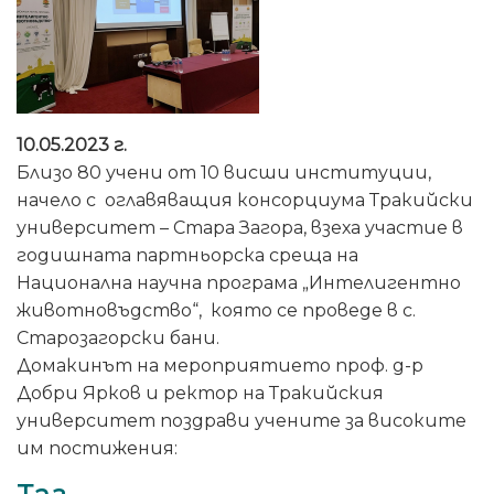
10.05.2023 г.
Близо 80 учени от 10 висши институции,
начело с оглавяващия консорциума Тракийски
университет – Стара Загора, взеха участие в
годишната партньорска среща на
Национална научна програма „Интелигентно
животновъдство“, която се проведе в с.
Старозагорски бани.
Домакинът на мероприятието проф. д-р
Добри Ярков и ректор на Тракийския
университет поздрави учените за високите
им постижения: