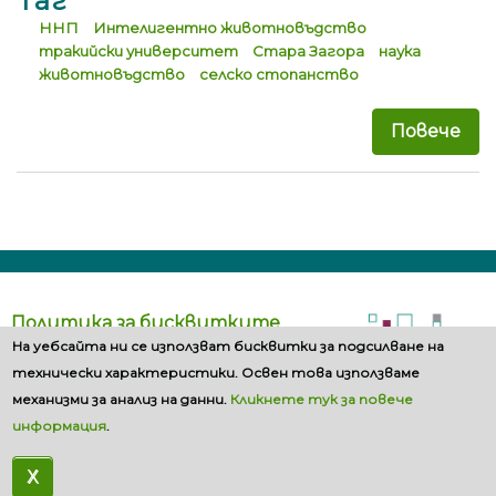
Таг
ННП
Интелигентно животновъдство
тракийски университет
Стара Загора
наука
животновъдство
селско стопанство
Повече
за 
Политика за бисквитките
На уебсайта ни се използват бисквитки за подсилване на
технически характеристики. Освен това използваме
механизми за анализ на данни.
Кликнете тук за повече
информация
.
X