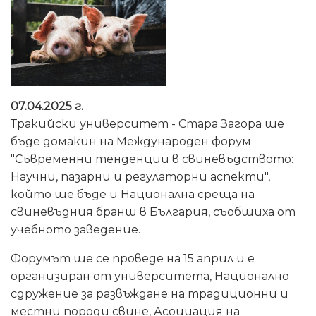
07.04.2025 г.
Тракийски университет - Стара Загора ще
бъде домакин на Международен форум
"Съвременни тенденции в свиневъдството:
Научни, пазарни и регулаторни аспекти",
който ще бъде и Национална среща на
свиневъдния бранш в България, съобщиха от
учебното заведение.
Форумът ще се проведе на 15 април и е
организиран от университета, Национално
сдружение за развъждане на традиционни и
местни породи свине, Асоциация на