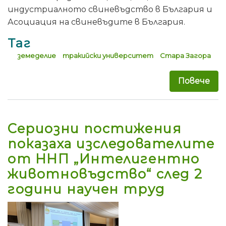
индустриалното свиневъдство в България и
Асоциация на свиневъдите в България.
Таг
земеделие
тракийски университет
Стара Загора
Повече
за 
Сериозни постижения
показаха изследователите
от ННП „Интелигентно
животновъдство“ след 2
години научен труд