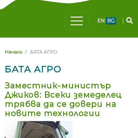
EN
BG
|
Начало
БАТА АГРО
БАТА АГРО
Заместник-министър
Джиков: Всеки земеделец
трябва да се довери на
новите технологии