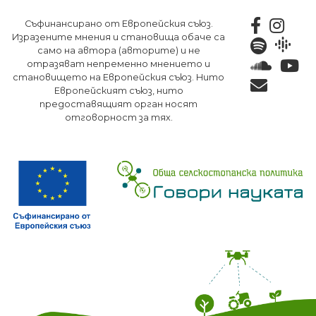
Премини
Съфинансирано от Европейския съюз.
към
Изразените мнения и становища обаче са
основното
само на автора (авторите) и не
съдържание
отразяват непременно мнението и
становището на Европейския съюз. Нито
Европейският съюз, нито
предоставящият орган носят
отговорност за тях.