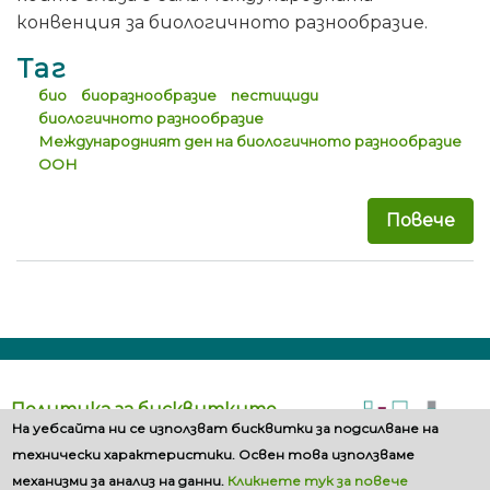
конвенция за биологичното разнообразие.
Таг
био
биоразнообразие
пестициди
биологичното разнообразие
Международният ден на биологичното разнообразие
ООН
Повече
за 
Политика за бисквитките
На уебсайта ни се използват бисквитки за подсилване на
технически характеристики. Освен това използваме
механизми за анализ на данни.
Кликнете тук за повече