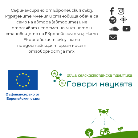
Премини
Съфинансирано от Европейския съюз.
към
Изразените мнения и становища обаче са
основното
само на автора (авторите) и не
съдържание
отразяват непременно мнението и
становището на Европейския съюз. Нито
Европейският съюз, нито
предоставящият орган носят
отговорност за тях.