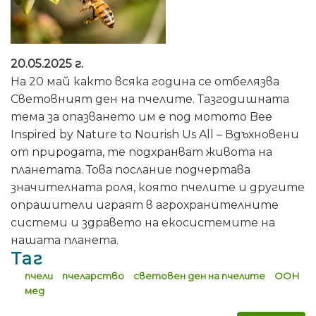
20.05.2025 г.
На 20 май както всяка година се отбелязва
Световният ден на пчелите. Тазгодишната
тема за опазването им е под мотото Bee
Inspired by Nature to Nourish Us All – Вдъхновени
от природата, те подхранват живота на
планетата. Това послание подчертава
значителната роля, която пчелите и другите
опрашители играят в агрохранителните
системи и здравето на екосистемите на
нашата планета.
Таг
пчели
пчеларство
световен ден на пчелите
ООН
мед