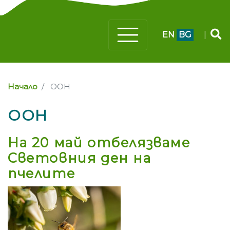
EN
BG
|
Начало
ООН
ООН
На 20 май отбелязваме
Световния ден на
пчелите