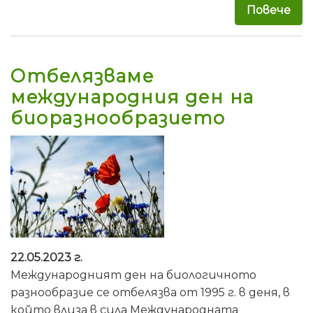
Повече
за 
Отбелязваме
международния ден на
биоразнообразието
22.05.2023 г.
Международният ден на биологичното
разнообразие се отбелязва от 1995 г. в деня, в
който влиза в сила Международната