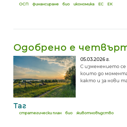
ОСП
финансиране
био
икономика
ЕС
ЕК
Одобрено е четвърт
05.03.2026 г.
С изменението се
които до момента
както и за нови т
Таг
стратегически план
био
животновъдство