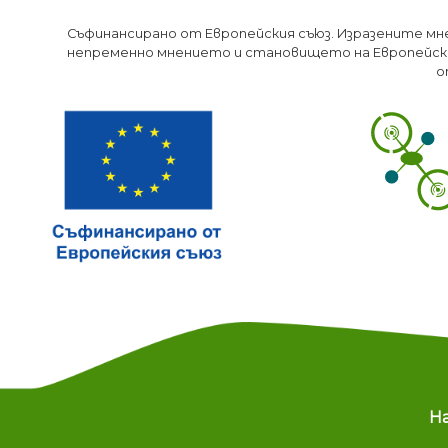
Съфинансирано от Европейския съюз. Изразените мн
непременно мнението и становището на Европейски
о
M
Н