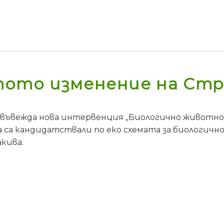
ото изменение на Стр
 въвежда нова интервенция „Биологично животнов
 са кандидатствали по еко схемата за биологично
акива.