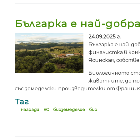
Българка е най-добра
24.09.2025 г.
Българка е най-до
финалистка в конк
Ясинская, собстве
Биологичното сто
животните, до пр
със земеделски производителки от Франция
Таг
награди
ЕС
биоземеделие
био