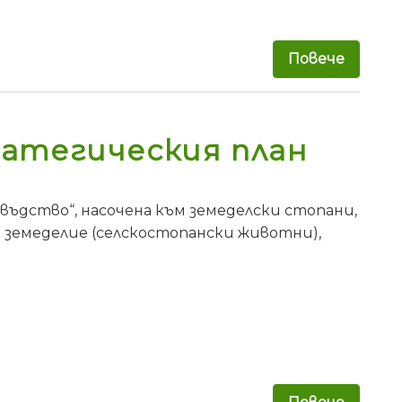
Повече
за Бъл
атегическия план
ъдство“, насочена към земеделски стопани,
 земеделие (селскостопански животни),