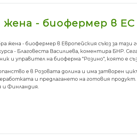
 жена - биофермер в ЕС з
бра жена - биофермер в Европейския съюз за тази
урса - Благовеста Василиева, коментира БНР. Сега
ник и управител на биоферма "Розино", която е съз
панство е в Розовата долина и има затворен цик
еработката и предлагането на готовия продукт. 
 и Финландия.