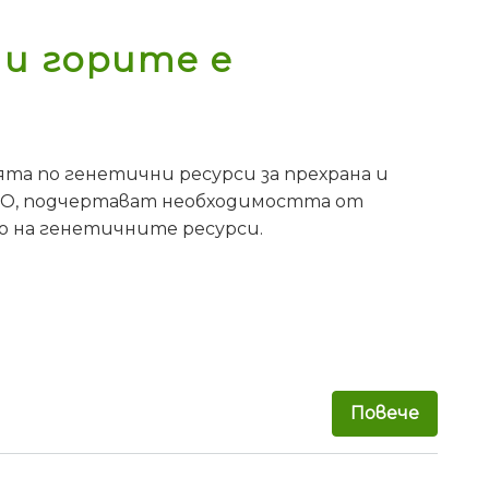
и горите е
ята по генетични ресурси за прехрана и
ФАО, подчертават необходимостта от
о на генетичните ресурси.
Повече
за Ген