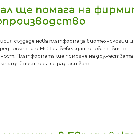
л ще помага на фирми
опроизводство
исия създаде новa платформа за биотехнологии и
едприятия и МСП да въвеждат иновативни проду
ност. Платформата ще помогне на дружествата да
оята дейност и да се разрастват.