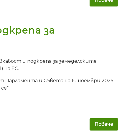
Повече
за Одо
одкрепа за
ъвкавост и подкрепа за земеделските
 на ЕС.
 Парламента и Съвета на 10 ноември 2025
се“.
Повече
за ЕП 