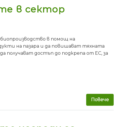
те в сектор
 биопроизводство в помощ на
кти на пазара и да повишават тяхната
 получават достъп до подкрепа от ЕС, за
Повече
за Нов