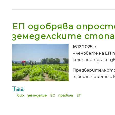
ЕП одобрява опросте
земеделските стоп
16.12.2025 г.
Членовете на ЕП п
стопани при спазв
Предварителното 
г., беше прието с 6
Таг
био
земеделие
ЕС
правила
ЕП