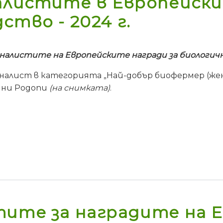
алистите в Европейски
ство - 2024 г.
алистите на Европейските награди за биологично
алист в категорията „Най-добър биофермер (жен
чни Родопи
(на снимката)
.
ите за наградите на Е