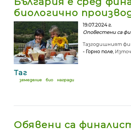
България е сред фин
биологично производ
19.07.2024 г.
Оповестени са фин
Тазгодишният фин
- Горно поле
, Изто
Таг
земеделие
био
награди
Обявени са финалист