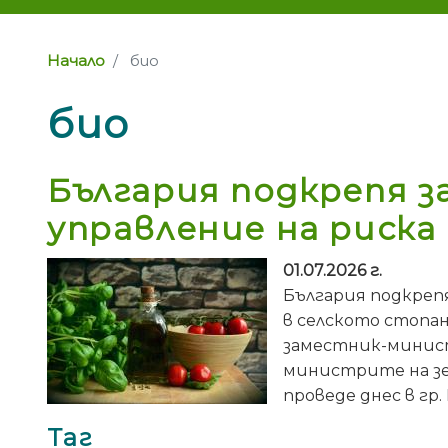
Начало
био
био
България подкрепя 
управление на риска
01.07.2026 г.
България подкреп
в селското стопан
заместник-минист
министрите на зе
проведе днес в гр
Таг