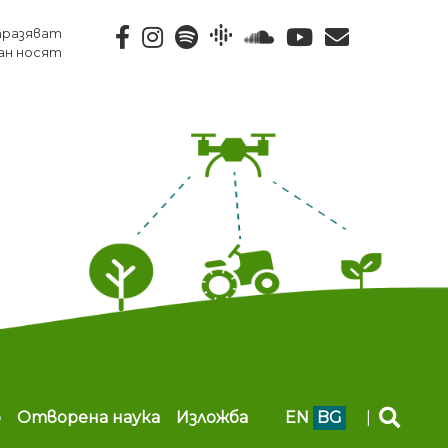
тразяват
ан носят
b
Отворена наука
Изложба
EN
BG
|