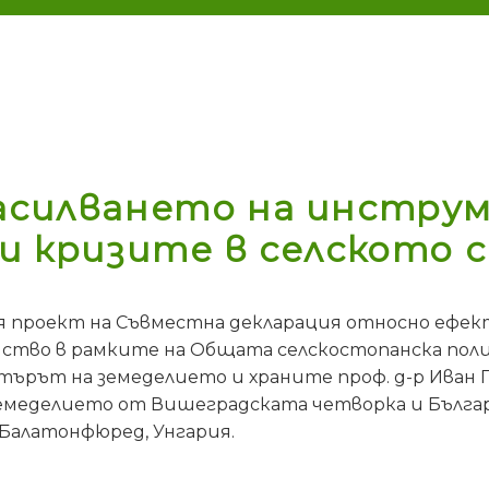
засилването на инстру
 и кризите в селското
я проект на Съвместна декларация относно ефе
ство в рамките на Общата селскостопанска полити
ърът на земеделието и храните проф. д-р Иван П
меделието от Вишеградската четворка и Българи
. Балатонфюред, Унгария.