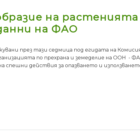
бразие на растенията 
данни на ФАО
икувани през тази седмица под егидата на Комиси
ганизацията по прехрана и земеделие на ООН - 
а спешни действия за опазването и използванет