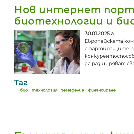
Нов интернет порта
биотехнологии и би
30.01.2025 г.
Европейската ком
стартиращите пр
конкурентоспособ
да разширяват св
Таг
био
технология
земеделие
финансиране