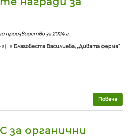
те награди за
 производство за 2024 г.
а)“ е
Благовеста Василиева, „Дивата ферма“
Повече
за Бъл
С за органични