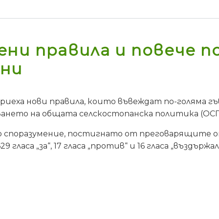
ни правила и повече п
ани
риеха нови правила, които въвеждат по-голяма г
ането на общата селскостопанска политика (ОСП)
споразумение, постигнато от преговарящите от
29 гласа „за“, 17 гласа „против“ и 16 гласа „въздържал 