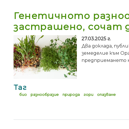
Генетичното разноо
застрашено, сочат 
27.03.2025 г.
Два доклада, публ
земеделие към Ор
предприемането н
Таг
био
разнообразие
природа
гори
опазване