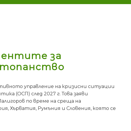
ментите за
 стопанство
ктивното управление на кризисни ситуации
ка (ОСП) след 2027 г. Това заяви
алигоров по време на среща на
я, Хърватия, Румъния и Словения, която се