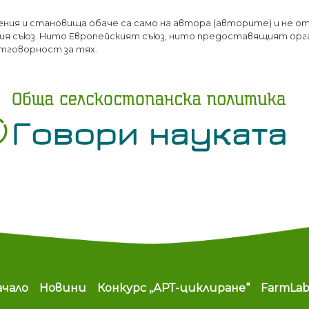
Премини
ения и становища обаче са само на автора (авторите) и не о
към
я съюз. Нито Европейският съюз, нито предоставящият орг
основното
тговорност за тях.
съдържание
ain navigation
ачало
Новини
Конкурс „АРТ-циклиране“
FarmLa