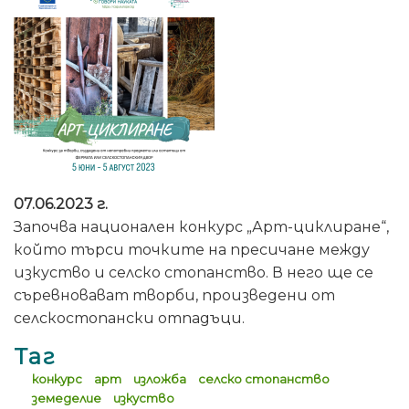
07.06.2023 г.
Започва национален конкурс „Арт-циклиране“,
който търси точките на пресичане между
изкуство и селско стопанство. В него ще се
съревновават творби, произведени от
селскостопански отпадъци.
Таг
конкурс
арт
изложба
селско стопанство
земеделие
изкуство