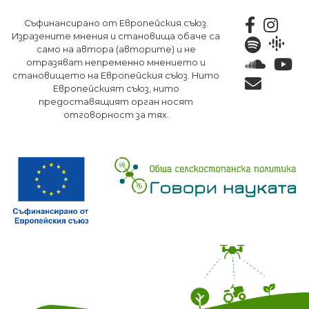
Премини
Съфинансирано от Европейския съюз.
към
Изразените мнения и становища обаче са
основното
само на автора (авторите) и не
съдържание
отразяват непременно мнението и
становището на Европейския съюз. Нито
Европейският съюз, нито
предоставящият орган носят
отговорност за тях.