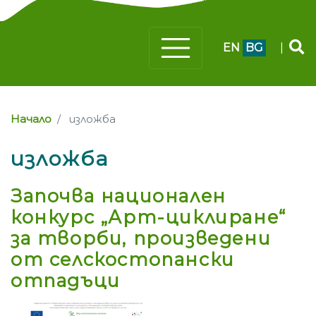
EN
BG
|
Начало
изложба
изложба
Започва национален
конкурс „Арт-циклиране“
за творби, произведени
от селскостопански
отпадъци