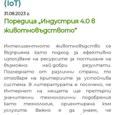
(IoT)
31.08.2023 г.
Поредица „Индустрия 4.0 в
животновъдството“
Интелигентното животновъдство се
възприема като подход за ефективно
използване на ресурсите за постигане на
възможно най-добри резултати.
Погледнато от различни страни, то
отговаря на критериите за устойчива
система. В литературата е посочено, че
Интернет на нещата ще претърпи
значителни технологични подобрения
като технология, ориентирана към
услугите. Важно е да знаем, че