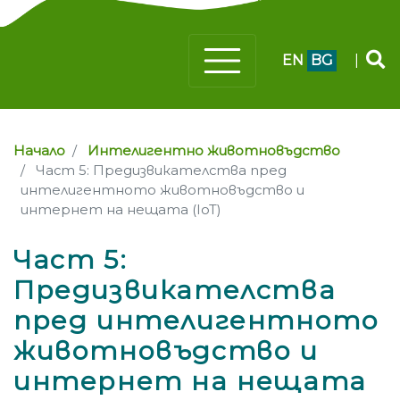
EN
BG
|
Начало
Интелигентно животновъдство
Част 5: Предизвикателства пред
интелигентното животновъдство и
интернет на нещата (IoT)
Част 5:
Предизвикателства
пред интелигентното
животновъдство и
интернет на нещата