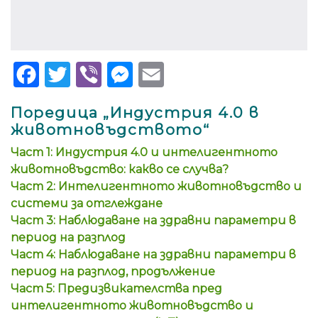
Facebook
Twitter
Viber
Messenger
Email
Поредица „Индустрия 4.0 в
животновъдството“
Част 1: Индустрия 4.0 и интелигентното
животновъдство: какво се случва?
Част 2: Интелигентното животновъдство и
системи за отглеждане
Част 3: Наблюдаване на здравни параметри в
период на разплод
Част 4: Наблюдаване на здравни параметри в
период на разплод, продължение
Част 5: Предизвикателства пред
интелигентното животновъдство и