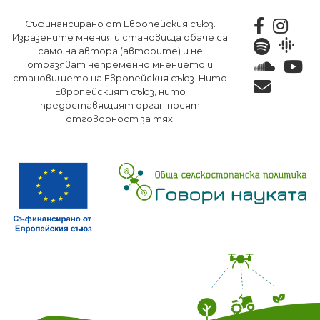
Премини
Съфинансирано от Европейския съюз.
към
Изразените мнения и становища обаче са
основното
само на автора (авторите) и не
съдържание
отразяват непременно мнението и
становището на Европейския съюз. Нито
Европейският съюз, нито
предоставящият орган носят
отговорност за тях.