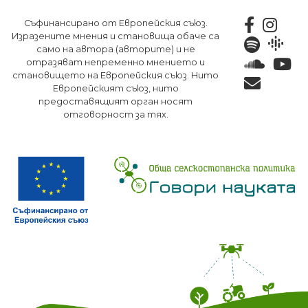
Премини
Съфинансирано от Европейския съюз.
към
Изразените мнения и становища обаче са
основното
само на автора (авторите) и не
съдържание
отразяват непременно мнението и
становището на Европейския съюз. Нито
Европейският съюз, нито
предоставящият орган носят
отговорност за тях.