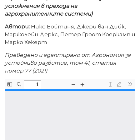
усложнения в прехода на
агрохранителните системи)
Автори:
Нико Войтиня, Джери ван Дийк,
Маржолейн Деркс, Петер Гроот Коеркамп и
Марко Хекерт
Преведено и адаптирано от Агрономия за
устойчиво развитие, том 41, статия
номер 77 (2021)