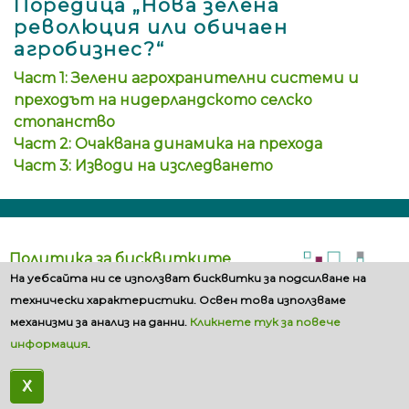
Поредица „Нова зелена
революция или обичаен
агробизнес?“
Част 1: Зелени агрохранителни системи и
преходът на нидерландското селско
стопанство
Част 2: Очаквана динамика на прехода
Част 3: Изводи на изследването
Политика за бисквитките
На уебсайта ни се използват бисквитки за подсилване на
технически характеристики. Освен това използваме
механизми за анализ на данни.
Кликнете тук за повече
информация
.
X