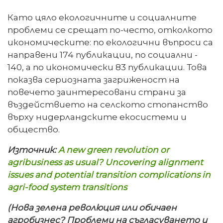
Като цяло екологичните и социалните
проблеми се срещат по-често, отколкото
икономическите: по екологични въпроси са
направени 174 публикации, по социални -
140, а по икономически 83 публикации. Това
показва сериозната загриженост на
повечето заинтересовани страни за
въздействието на селското стопанство
върху нидерландските екосистеми и
общество.
Източник:
A new green revolution or
agribusiness as usual? Uncovering alignment
issues and potential transition complications in
agri-food system transitions
(Нова зелена революция или обичаен
агробизнес? Проблеми на съгласуването и