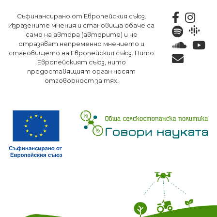
Премини
Съфинансирано от Европейския съюз.
към
Изразените мнения и становища обаче са
основното
само на автора (авторите) и не
съдържание
отразяват непременно мнението и
становището на Европейския съюз. Нито
Европейският съюз, нито
предоставящият орган носят
отговорност за тях.