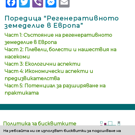
Facebook
Twitter
Viber
Messenger
Email
Поредица “Регенеративното
земеделие в Европа”
Част 1: Състояние на регенеративното
земеделие в Европа
Част 2: Плевели, болести и нашествия на
насекоми
Част 3: Екологични аспекти
Част 4: Икономически аспекти и
предизвикателства
Част 5: Потенциал за разширяване на
практиката
Политика за бисквитките
На уебсайта ни се използват бисквитки за подсилване на