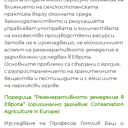
влиянието на селскостопанската
практика върху околната среда.
Законодателството и регулацията
управляват употребата и количествата
на множество производствени ресурси.
Затова не е изненадващо, че екологичният
аспект на регенеративното земеделие е
задълбочено изследван в Европа.
Основните проблеми са свързани с ерозия,
с разпространението на хранителните
вещества и пестицидите и с емисиите
на парникови газове.
Поредица “Регенеративното земеделие в
Европа” (оригинално заглавие: Conservation
Agriculture in Europe)
Изследване на Професор Готлиб Баш и