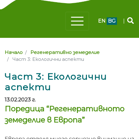
EN
BG
|
Начало
Регенеративно земеделие
Част 3: Екологични аспекти
Част 3: Екологични
аспекти
13.02.2023 г.
Поредица “Регенеративното
земеделие в Европа”
Европа отделя много сериозно внимание на