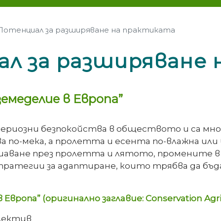
 Потенциал за разширяване на практиката
ал за разширяване
емеделие в Европа”
риозни безпокойства в обществото и са мног
а по-мека, а пролетта и есента по-влажна и
ушаване през пролетта и лятото, промените 
ратегии за адаптиране, които трябва да бъд
ропа” (оригинално заглавие: Conservation Agric
олектив