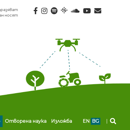
тразяват
ан носят
b
Отворена наука
Изложба
EN
BG
|