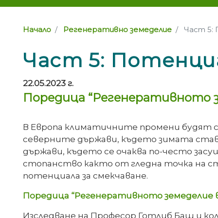
Начало
Регенеративно земеделие
Част 5:
Част 5: Потенци
22.05.2023 г.
Поредица “Регенеративното з
В Европа климатичните промени будят се
северните държави, където зимата став
държави, където се очаква по-често зас
стопанство както от гледна точка на ст
потенциала за смекчаване.
Поредица “Регенеративното земеделие в Ев
Изследване на Професор Готлиб Баш и к