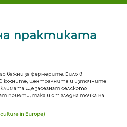
 на практиката
о важни за фермерите. Било в
ли в южните, централните и източните
в климата ще засегнат селското
ат приети, така и от гледна точка на
ulture in Europe)