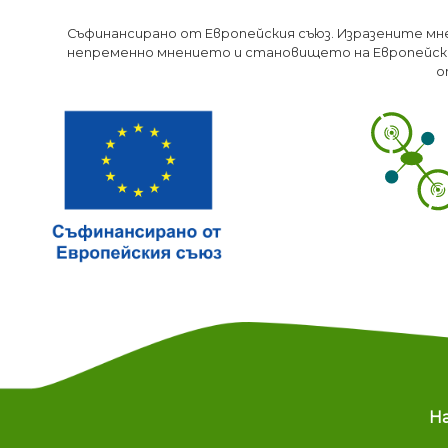
Съфинансирано от Европейския съюз. Изразените мн
непременно мнението и становището на Европейски
о
M
Н