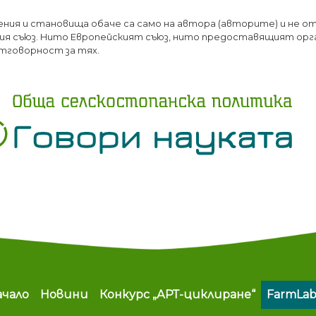
Премини
ения и становища обаче са само на автора (авторите) и не о
към
я съюз. Нито Европейският съюз, нито предоставящият орг
основното
тговорност за тях.
съдържание
ain navigation
ачало
Новини
Конкурс „АРТ-циклиране“
FarmLa