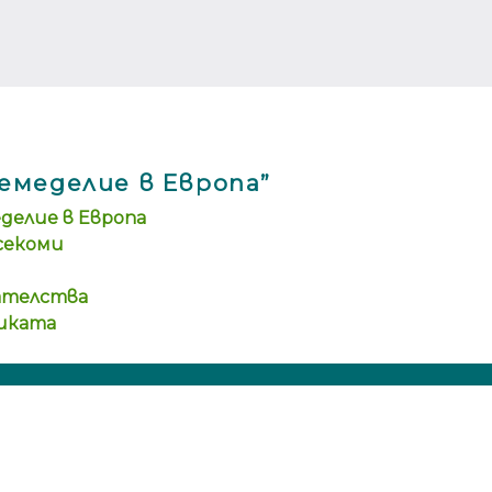
емеделие в Европа”
делие в Европа
асекоми
ателства
тиката