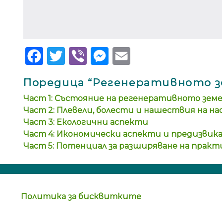
Facebook
Twitter
Viber
Messenger
Email
Поредица “Регенеративното з
Част 1: Състояние на регенеративното земе
Част 2: Плевели, болести и нашествия на н
Част 3: Екологични аспекти
Част 4: Икономически аспекти и предизвик
Част 5: Потенциал за разширяване на прак
Политика за бисквитките