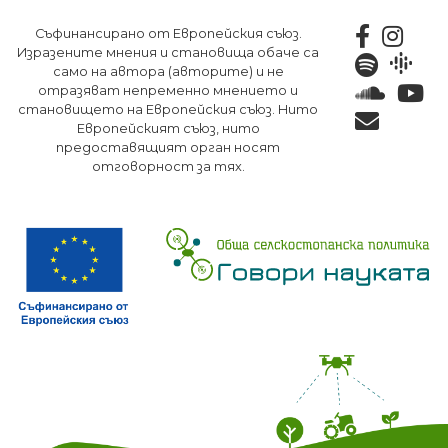
Премини
Съфинансирано от Европейския съюз.
към
Изразените мнения и становища обаче са
основното
само на автора (авторите) и не
съдържание
отразяват непременно мнението и
становището на Европейския съюз. Нито
Европейският съюз, нито
предоставящият орган носят
отговорност за тях.