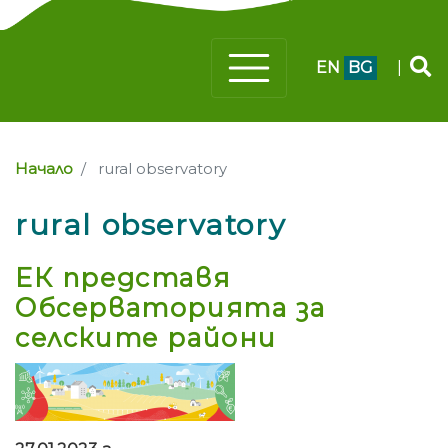
EN
BG
|
Начало
rural observatory
rural observatory
ЕК представя
Обсерваторията за
селските райони