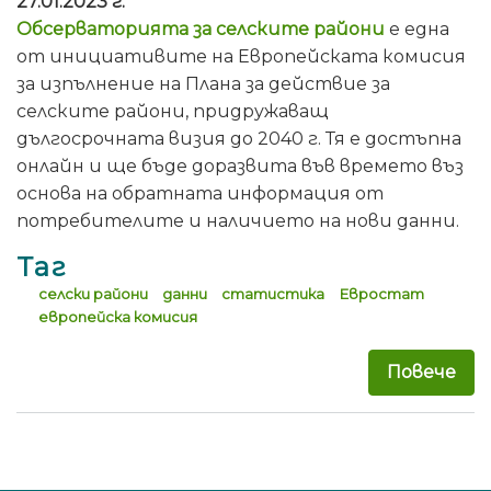
27.01.2023 г.
Обсерваторията за селските райони
е една
от инициативите на Европейската комисия
за изпълнение на Плана за действие за
селските райони, придружаващ
дългосрочната визия до 2040 г. Тя е достъпна
онлайн и ще бъде доразвита във времето въз
основа на обратната информация от
потребителите и наличието на нови данни.
Таг
селски райони
данни
статистика
Евростат
европейска комисия
Повече
за 