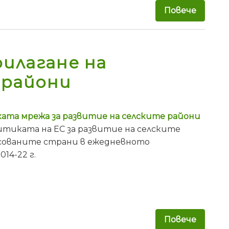
Повече
за Обя
илагане на
 райони
ката мрежа за развитие на селските райони
итиката на ЕС за развитие на селските
ресованите страни в ежедневното
14-22 г.
Повече
за Раб