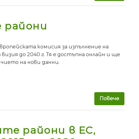
е райони
вропейската комисия за изпълнение на
визия до 2040 г. Тя е достъпна онлайн и ще
чието на нови данни.
Повече
за ЕК 
те райони в ЕС,