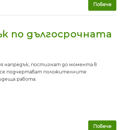
Повече
за ЕК 
к по дългосрочната
рия напредък, постигнат до момента в
то се подчертават положителните
бъдеща работа.
Повече
за ЕК 