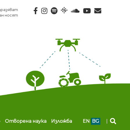
тразяват
ан носят
b
Отворена наука
Изложба
EN
BG
|