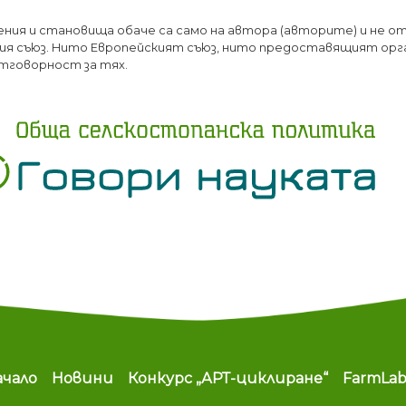
Премини
ения и становища обаче са само на автора (авторите) и не о
към
я съюз. Нито Европейският съюз, нито предоставящият орг
основното
тговорност за тях.
съдържание
ain navigation
ачало
Новини
Конкурс „АРТ-циклиране“
FarmLa