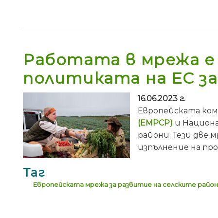
Работата в мрежа е
политиката на ЕС за
16.06.2023 г.
Европейската ком
(ЕМРСР)
и Национа
райони. Тези две 
изпълнение на про
Таг
Европейската мрежа за развитие на селските район