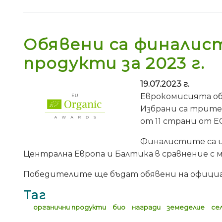
Обявени са финалист
продукти за 2023 г.
19.07.2023 г.
Еврокомисията об
Избрани са трите
от 11 страни от 
Финалистите са из
Централна Европа и Балтика в сравнение с 
Победителите ще бъдат обявени на официал
Таг
органични продукти
био
награди
земеделие
се