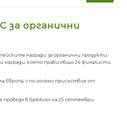
С за органични
опейските награди за органични продукти.
ни награди, което прави общо 24 финалисти
а Европа, с по-голямо присъствие от
проведе в Брюксел на 25 септември.