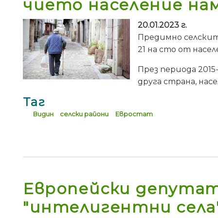
чието население нама
20.01.2023 г.
Предимно селските
21 на сто от насел
През периода 2015-
друга страна, нас
Таг
Видин
селски райони
Евростат
Европейски депутат
"интелигентни села"