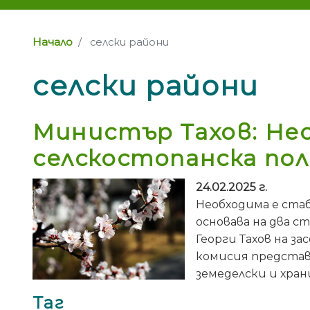
Начало
селски райони
селски райони
Министър Тахов: Не
селскостопанска по
24.02.2025 г.
Необходима е ста
основава на два с
Георги Тахов на з
комисия представ
земеделски и хран
Таг