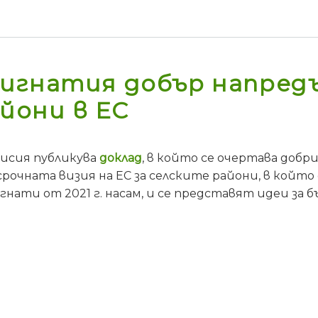
игнатия добър напредъ
айони в ЕС
исия публикува
доклад
, в който се очертава доб
срочната визия на ЕС за селските райони, в кой
нати от 2021 г. насам, и се представят идеи за 