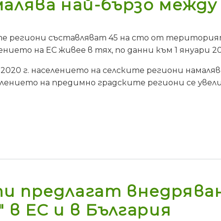
лява най-бързо между 20
 региони съставляват 45 на сто от територията 
ението на ЕС живее в тях, по данни към 1 януари 20
2020 г. населението на селските региони намалява 
елението на предимно градските региони се увелич
и предлагат внедрява
 в ЕС и в България