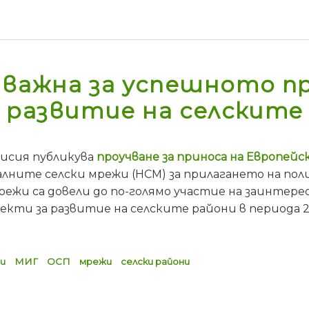
 важна за успешното пр
 развитие на селските
исия публикува
проучване за приноса на Европейс
лните селски мрежи (НСМ) за прилагането на пол
мрежи са довели до по-голямо участие на заинте
екти за развитие на селските райони в периода 20
и
МИГ
ОСП
мрежи
селски райони