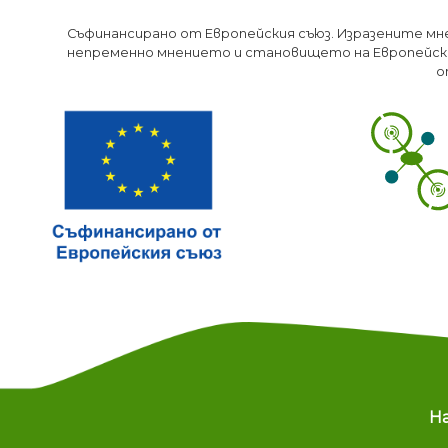
Съфинансирано от Европейския съюз. Изразените мн
непременно мнението и становището на Европейски
о
M
Н