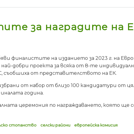
ите за наградите на Е
яви финалистите на изданието за 2023 г. на Евр
 най-добри проекта за всяка от 8-те индивидуал
ЕС, съобшиха от представителството на ЕК.
брани от набор от близо 100 кандидатури от цял
миналата година.
ната церемония по награждаването, която ще се 
лско стопанство
селски райони
европейска комисия