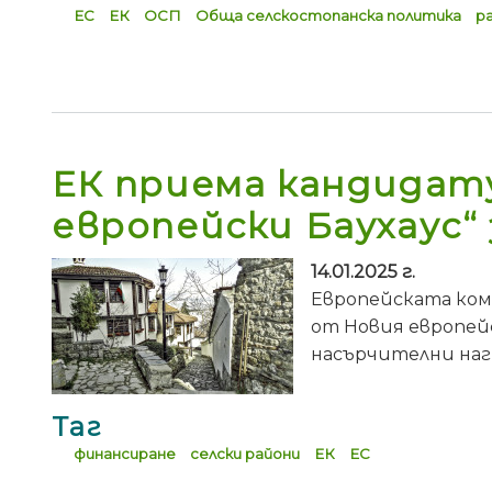
ЕС
ЕК
ОСП
Обща селскостопанска политика
р
ЕК приема кандидат
европейски Баухаус“ з
14.01.2025 г.
Европейската ком
от Новия европейс
насърчителни наг
Таг
финансиране
селски райони
ЕК
ЕС