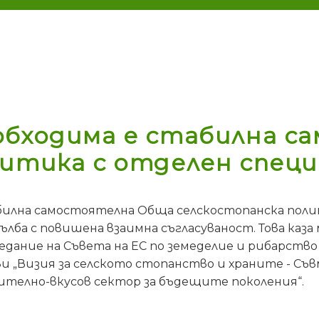
обходима е стабилна 
литика с отделен спец
билна самостоятелна Обща селскостопанска поли
тълба с повишена взаимна съгласуваност. Това ка
аседание на Съвета на ЕС по земеделие и рибарство
и „Визия за селското стопанство и храните - Съ
ително-вкусов сектор за бъдещите поколения“.