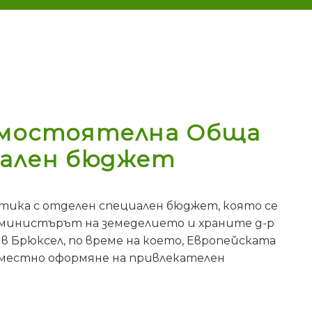
самостоятелна Обща
иален бюджет
тика с отделен специален бюджет, която се
за министърът на земеделието и храните д-р
 в Брюксел, по време на което, Европейската
вместно оформяне на привлекателен