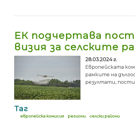
ЕК подчертава пост
визия за селските р
28.03.2024 г.
Европейската ком
рамките на дълго
резултати, постиг
Таг
европейска комисия
региони
селски райони