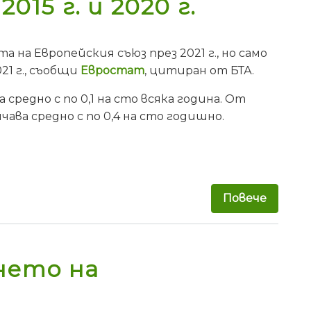
15 г. и 2020 г.
на Европейския съюз през 2021 г., но само
21 г., съобщи
Евростат
, цитиран от БТА.
средно с по 0,1 на сто всяка година. От
ава средно с по 0,4 на сто годишно.
Повече
за Евр
нето на