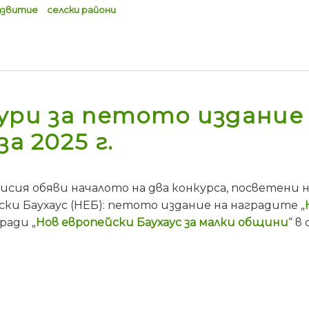
азвитие
селски райони
ури за петото издание
а 2025 г.
исия обяви началото на два конкурса, посветени
ки Баухаус (НЕБ): петото издание на наградите „
ради „
Нов европейски Баухаус за малки общини
“ в