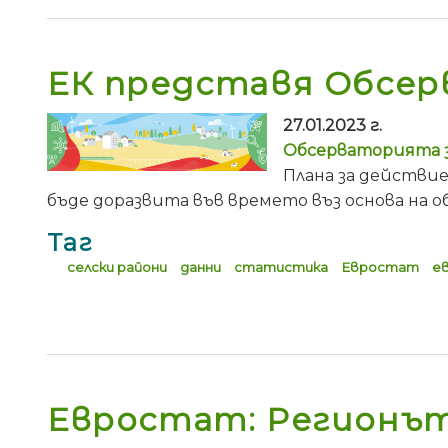
ЕК представя Обсер
27.01.2023 г.
Обсерваторията з
Плана за действие
бъде доразвита във времето въз основа на
Таг
селски райони
данни
статистика
Евростат
е
Евростат: Регионът 