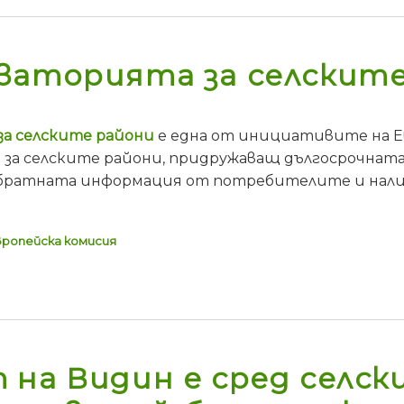
ваторията за селскит
а селските райони
е една от инициативите на Е
 за селските райони, придружаващ дългосрочната 
 обратната информация от потребителите и нали
вропейска комисия
на Видин е сред селски