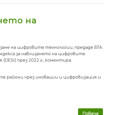
нето на
изане на цифровите технологии, предаде БТА.
Индекса за навлизането на цифровите
DESI) през 2022 г., коментира
те райони чрез иновации и цифровизация и
Повече
за Евр