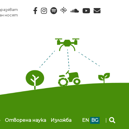
тразяват
ан носят
b
Отворена наука
Изложба
EN
BG
|