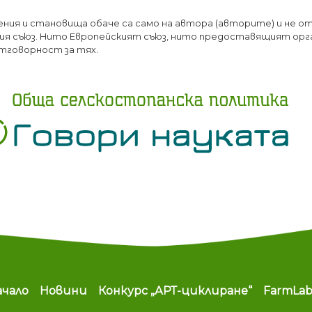
Премини
ения и становища обаче са само на автора (авторите) и не о
към
я съюз. Нито Европейският съюз, нито предоставящият орг
основното
тговорност за тях.
съдържание
ain navigation
ачало
Новини
Конкурс „АРТ-циклиране“
FarmLa