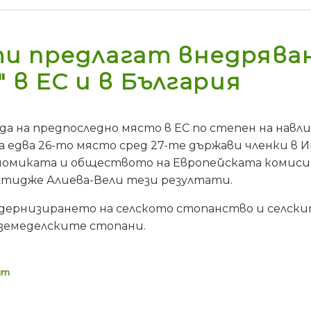
и предлагат внедрява
 в ЕС и в България
да на предпоследно място в ЕС по степен на навл
 едва 26-то място сред 27-те държави членки в 
омиката и обществото на Европейската комисия (
тидже Алиева-Вели тези резултати.
одернизирането на селското стопанство и селски
 земеделските стопани.
нт