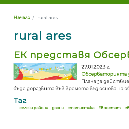
Начало
rural ares
rural ares
ЕК представя Обсер
27.01.2023 г.
Обсерваторията з
Плана за действие
бъде доразвита във времето въз основа на
Таг
селски райони
данни
статистика
Евростат
е