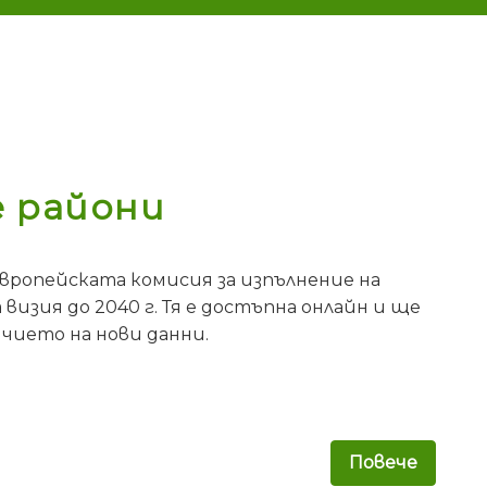
е райони
вропейската комисия за изпълнение на
визия до 2040 г. Тя е достъпна онлайн и ще
чието на нови данни.
Повече
за ЕК 