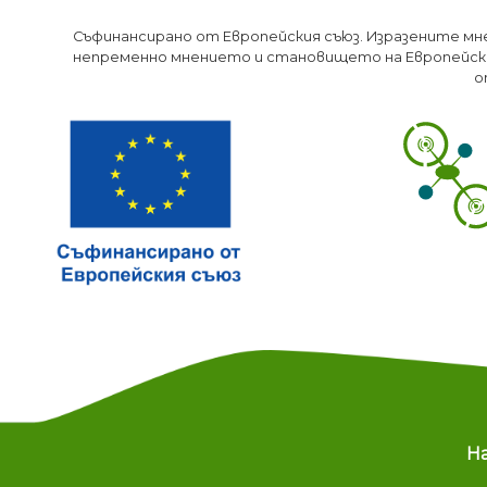
Съфинансирано от Европейския съюз. Изразените мн
непременно мнението и становището на Европейски
о
M
Н