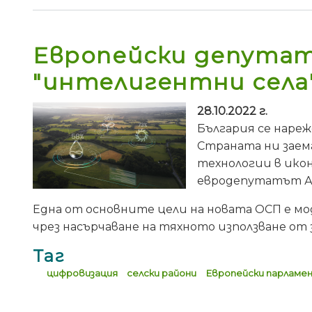
Европейски депутат
"интелигентни села"
28.10.2022 г.
България се нареж
Страната ни заема
технологии в икон
евродепутатът А
Една от основните цели на новата ОСП е м
чрез насърчаване на тяхното използване от
Таг
цифровизация
селски райони
Европейски парламе