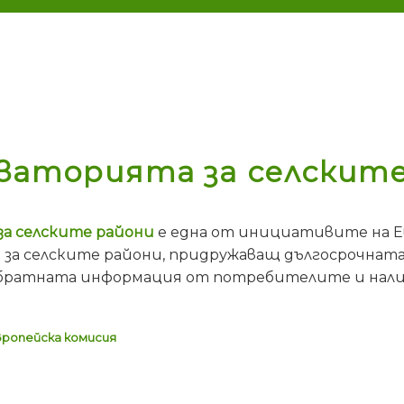
ваторията за селскит
а селските райони
е една от инициативите на Е
 за селските райони, придружаващ дългосрочната 
 обратната информация от потребителите и нали
вропейска комисия