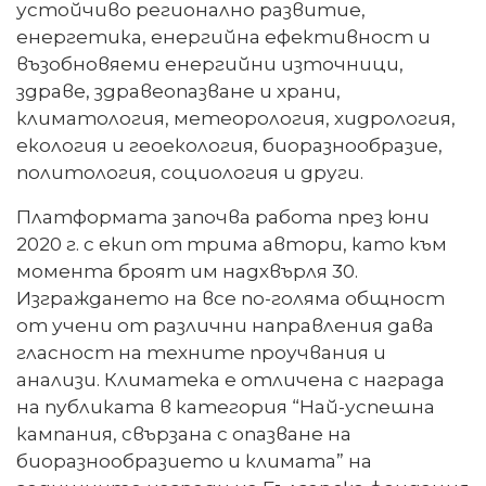
устойчиво регионално развитие,
енергетика, енергийна ефективност и
възобновяеми енергийни източници,
здраве, здравеопазване и храни,
климатология, метеорология, хидрология,
екология и геоекология, биоразнообразие,
политология, социология и други.
Платформата започва работа през юни
2020 г. с екип от трима автори, като към
момента броят им надхвърля 30.
Изграждането на все по-голяма общност
от учени от различни направления дава
гласност на техните проучвания и
анализи. Климатека е отличена с награда
на публиката в категория “Най-успешна
кампания, свързана с опазване на
биоразнообразието и климата” на