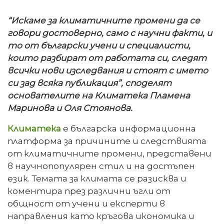
“Искаме за климатичните промени да се
говори достоверно, само с научни факти, и
то от български учени и специалисти,
които разбират от работата си, следят
всички нови изследвания и стоят с името
си зад всяка публикация”, споделят
основателите на Климатека Пламена
Маринова и Оля Стоянова.
Климатека
е българска информационна
платформа за причините и следствията
от климатичните промени, представени
в научнопопулярен стил и на достъпен
език. Темата за климата се разисква и
коментира през различни ъгли от
общност от учени и експерти в
направления като кръгова икономика и