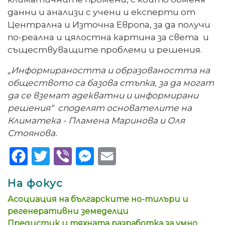
данни и анализи с учени и експерти от
Централна и Източна Европа, за да получи
по-реална и цялостна картина за света и
съществуващите проблеми и решения.
„Информираността и образоваността на
обществото са базова стъпка, за да могат
да се вземат адекватни и информирани
решения“ споделят основателите на
Климатека - Пламена Маринова и Оля
Стоянова.
Facebook
Twitter
Viber
Messenger
Email
На фокус
Асоциация на българските но-тилъри и
регенеративни земеделци
Предистик и тяхната разработка за умно