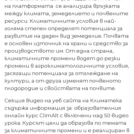
на платформата се анализира връзката
между климата, земеделието и почвените
ресурси. Климатичните условия в най-
голяма степен определят потенциала за
развитие на даден вид земеделие. Почвата
е основен източник на храни и средство за
производството им. От една страна,
климатичните промени водят до резки
промени в агроклиматологичните условия,
засягащи потенциала за отглеждане на
култури, а от друга изменят почвеното
плодородие и свойствата на почвите.
Секция Видео на уеб сайта на Климатека
съдържа информация за образователния
онлайн курс ClimAlt с включени над 50 видео
урока. Курсът цели да образова по темата
за климатичните промени и е реализиран в