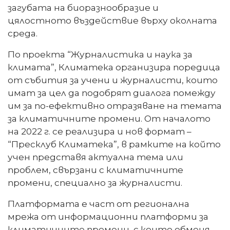
загубата на биоразнообразие и
цялостното въздействие върху околната
среда.
По проекта “Журналистика и наука за
климата”, Климатека организира поредица
от събития за учени и журналисти, които
имат за цел да подобрят диалога помежду
им за по-ефективно отразяване на темата
за климатичните промени. От началото
на 2022 г. се реализира и нов формат –
“Пресклуб Климатека”, в рамките на който
учен представя актуална тема или
проблем, свързани с климатичните
промени, специално за журналисти.
Платформата е част от регионална
мрежа от информационни платформи за
климатичните промени, с които обменя