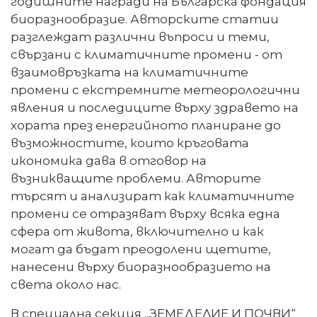
годишните награди на Българска фондация
биоразнообразие. Авторските статии
разглеждат различни въпроси и теми,
свързани с климатичните промени - от
взаимовръзката на климатичните
промени с екстремните метеорологични
явления и последиците върху здравето на
хората през енергийното планиране до
възможностите, които кръговата
икономика дава в отговор на
възникващите проблеми. Авторите
търсят и анализират как климатичните
промени се отразяват върху всяка една
сфера от живота, включително и как
могат да бъдат преодолени щетите,
нанесени върху биоразнообразието на
света около нас.
В специална секция „ЗЕМЕДЕЛИЕ И ПОЧВИ“