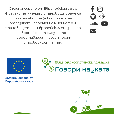
Премини
Съфинансирано от Европейския съюз.
към
Изразените мнения и становища обаче са
основното
само на автора (авторите) и не
съдържание
отразяват непременно мнението и
становището на Европейския съюз. Нито
Европейският съюз, нито
предоставящият орган носят
отговорност за тях.