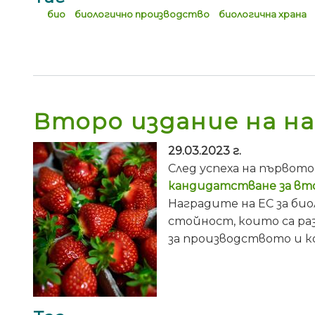
био
биологично производство
биологична храна
Второ издание на на
29.03.2023 г.
След успеха на първот
кандидатстване за вт
Наградите на ЕС за би
стойност, които са ра
за производството и к