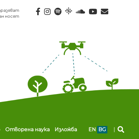
тразяват
ан носят
b
Отворена наука
Изложба
EN
BG
|