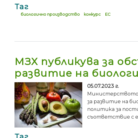
Таг
биологично производство
конкурс
ЕС
МЗХ публикува за об
развитие на биологи
05.07.2023 г.
Министерството н
за развитие на б
политика за пост
съответствие с е
Таг