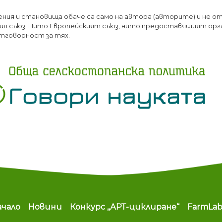
Премини
ения и становища обаче са само на автора (авторите) и не о
към
я съюз. Нито Европейският съюз, нито предоставящият орг
основното
тговорност за тях.
съдържание
ain navigation
ачало
Новини
Конкурс „АРТ-циклиране“
FarmLa