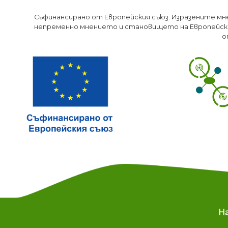
Съфинансирано от Европейския съюз. Изразените мн
непременно мнението и становището на Европейски
о
M
Н