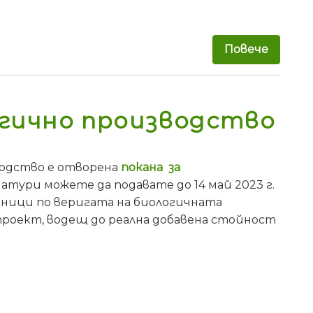
Повече
за МЗХ
огично производство
зводство е отворена
покана за
атури можете да подавате до 14 май 2023 г.
тници по веригата на биологичната
проект, водещ до реална добавена стойност