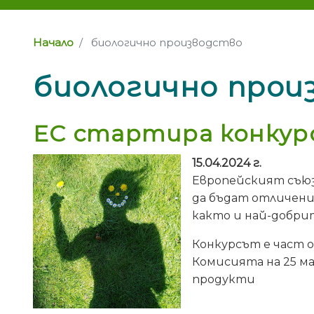
Начало
биологично производство
биологично прои
ЕС стартира конкур
15.04.2024 г.
Европейският съюз
да бъдат отличени
както и най-добри
Конкурсът е част 
Комисията на 25 ма
продукти