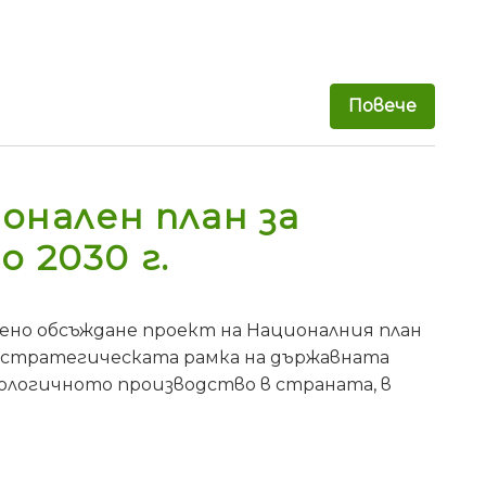
Повече
за ЕС 
онален план за
 2030 г.
но обсъждане проект на Националния план
я стратегическата рамка на държавната
иологичното производство в страната, в