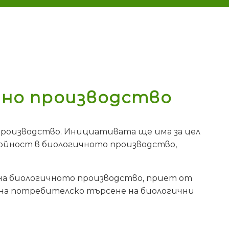
чно производство
 производство. Инициативата ще има за цел
тойност в биологичното производство,
 на биологичното производство, приет от
о на потребителско търсене на биологични