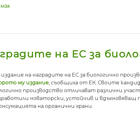
МЗХ
градите на ЕС за биол
о издание на наградите на ЕС за биологично прои
орото му издание
, съобщиха от ЕК. Своите кандид
ологично производство отличават различни учас
зработили новаторски, устойчив и вдъхновяващ 
онсумацията на органични храни.