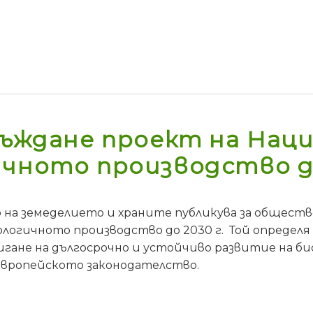
съждане проект на Наци
чното производство до
а земеделието и храните публикува за обществе
иологичното производство до 2030 г. Той определ
игане на дългосрочно и устойчиво развитие на б
вропейското законодателство.