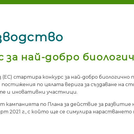
зводство
с за най-добро биологи
 (ЕС) стартира конкурс за най-добро биологично
 постижения по цялата верига за създаване на с
те и иновативни участници.
от кампанията по Плана за действие за развитие
рт 2021 г., с който ще се симулира нарастванет