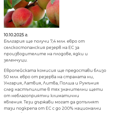
10.10.2025 г.
България ще получи 7,4 млн. евро от
селскостопанския резерв на ЕС за
производителите на плодове, ядки и
зеленчуци.
Европейската комисия ще предостави близо
50 млн. евро от резерва на страната ни,
Унгария, Латвия, Литва, Полша и Румъния
след настъпилите в тях значителни щети
от неблагоприятни климатични
явления. Тези държави могат да допълнят
тази подкрепа от ЕС с до 200% национални