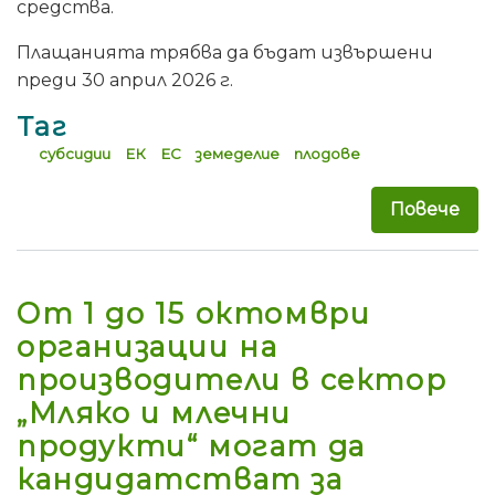
средства.
Плащанията трябва да бъдат извършени
преди 30 април 2026 г.
Таг
субсидии
ЕК
ЕС
земеделие
плодове
Повече
за 
От 1 до 15 октомври
организации на
производители в сектор
„Мляко и млечни
продукти“ могат да
кандидатстват за