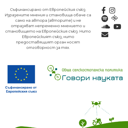
Премини
Съфинансирано от Европейския съюз.
към
Изразените мнения и становища обаче са
основното
само на автора (авторите) и не
съдържание
отразяват непременно мнението и
становището на Европейския съюз. Нито
Европейският съюз, нито
предоставящият орган носят
отговорност за тях.