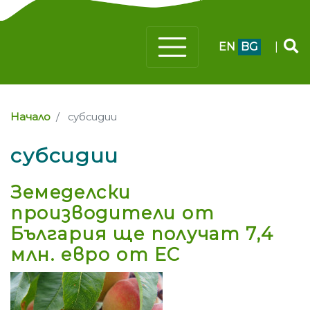
EN
BG
|
Начало
субсидии
субсидии
Земеделски
производители от
България ще получат 7,4
млн. евро от ЕС