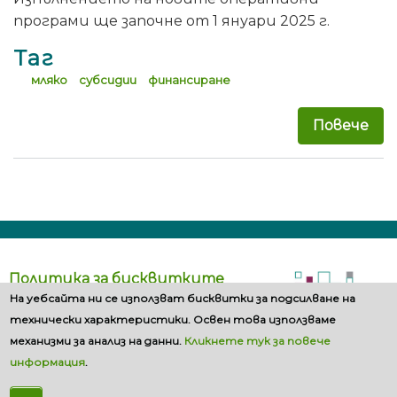
програми ще започне от 1 януари 2025 г.
Таг
мляко
субсидии
финансиране
Повече
за 
Политика за бисквитките
На уебсайта ни се използват бисквитки за подсилване на
технически характеристики. Освен това използваме
механизми за анализ на данни.
Кликнете тук за повече
информация
.