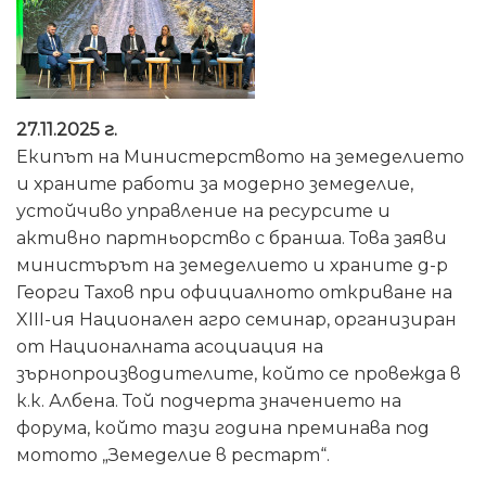
27.11.2025 г.
Екипът на Министерството на земеделието
и храните работи за модерно земеделие,
устойчиво управление на ресурсите и
активно партньорство с бранша. Това заяви
министърът на земеделието и храните д-р
Георги Тахов при официалното откриване на
XIII-ия Национален агро семинар, организиран
от Националната асоциация на
зърнопроизводителите, който се провежда в
к.к. Албена. Той подчерта значението на
форума, който тази година преминава под
мотото „Земеделие в рестарт“.