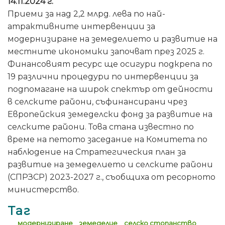
14.11.2024 г.
Приеми за над 2,2 млрд. лева по най-
атрактивните интервенции за
модернизиране на земеделието и развитие на
местните икономики започват през 2025 г.
Финансовият ресурс ще осигури подкрепа по
19 различни процедури по интервенции за
подпомагане на широк спектър от дейности
в селските райони, съфинансирани чрез
Европейския земеделски фонд за развитие на
селските райони. Това стана известно по
време на петото заседание на Комитета по
наблюдение на Стратегическия план за
развитие на земеделието и селските райони
(СПРЗСР) 2023-2027 г., съобщиха от ресорното
министерство.
Таг
модернизиране
земеделие
селско стопанство