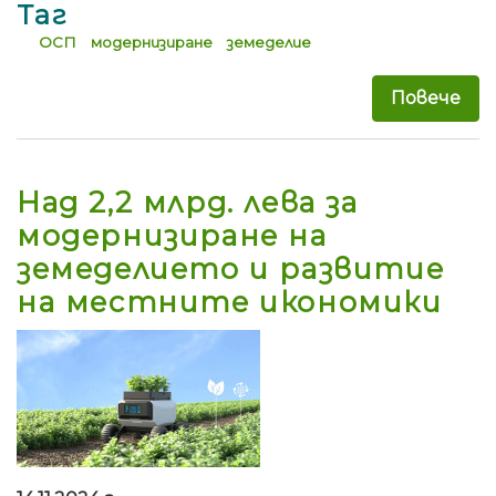
Таг
ОСП
модернизиране
земеделие
Повече
за 
Над 2,2 млрд. лева за
модернизиране на
земеделието и развитие
на местните икономики