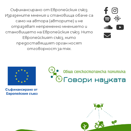
Премини
Съфинансирано от Европейския съюз.
към
Изразените мнения и становища обаче са
основното
само на автора (авторите) и не
съдържание
отразяват непременно мнението и
становището на Европейския съюз. Нито
Европейският съюз, нито
предоставящият орган носят
отговорност за тях.