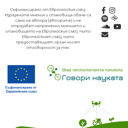
Премини
Съфинансирано от Европейския съюз.
към
Изразените мнения и становища обаче са
основното
само на автора (авторите) и не
съдържание
отразяват непременно мнението и
становището на Европейския съюз. Нито
Европейският съюз, нито
предоставящият орган носят
отговорност за тях.