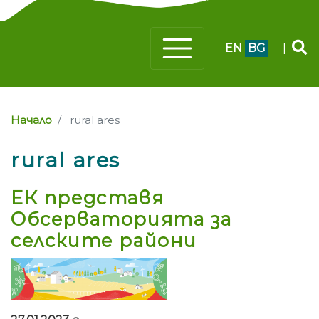
EN
BG
|
Начало
rural ares
rural ares
ЕК представя
Обсерваторията за
селските райони