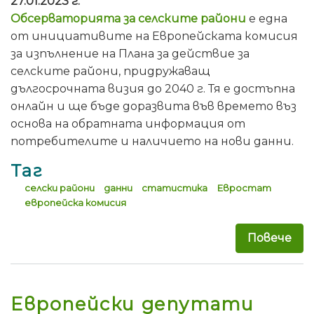
27.01.2023 г.
Обсерваторията за селските райони
е една
от инициативите на Европейската комисия
за изпълнение на Плана за действие за
селските райони, придружаващ
дългосрочната визия до 2040 г. Тя е достъпна
онлайн и ще бъде доразвита във времето въз
основа на обратната информация от
потребителите и наличието на нови данни.
Таг
селски райони
данни
статистика
Евростат
европейска комисия
Повече
за 
Европейски депутати