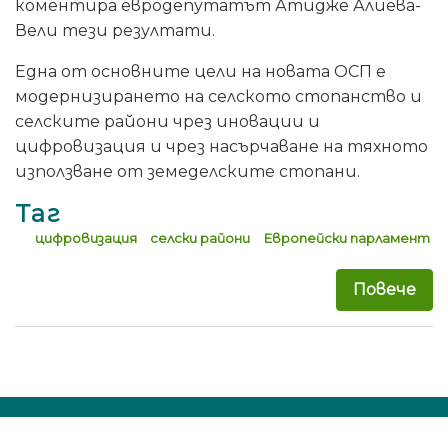
коментира евродепутатът Атидже Алиева-
Вели тези резултати.
Една от основните цели на новата ОСП е
модернизирането на селското стопанство и
селските райони чрез иновации и
цифровизация и чрез насърчаване на тяхното
използване от земеделските стопани.
Таг
цифровизация
селски райони
Европейски парламент
Повече
за 