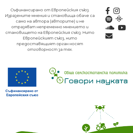
Премини
Съфинансирано от Европейския съюз.
към
Изразените мнения и становища обаче са
основното
само на автора (авторите) и не
съдържание
отразяват непременно мнението и
становището на Европейския съюз. Нито
Европейският съюз, нито
предоставящият орган носят
отговорност за тях.