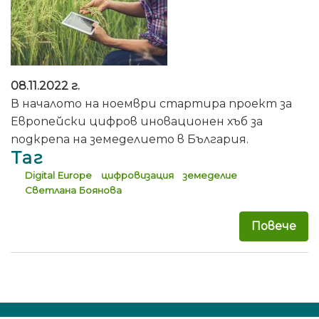
08.11.2022 г.
В началото на ноември стартира проект за
Европейски цифров иновационен хъб за
подкрепа на земеделието в България.
Таг
Digital Еurope
цифровизация
земеделие
Светлана Боянова
Повече
за 