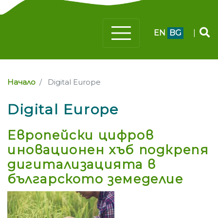
EN
BG
|
Начало
Digital Еurope
Digital Еurope
Европейски цифров
иновационен хъб подкрепя
дигитализацията в
българското земеделие