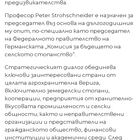
предизвикателства.
Професор Peter Strohschneider е назначен за
председател въз основа на дългогодишния
му опит, по-специално като председател
на Федералното правителство на
Германската „Комисия за бъдещето на
селското стопанство“.
Стратегическият диалог обединява
ключови заинтересовани страни от
цялата агрохранителна верига,
включително земеделски стопани,
кооперации, предприятия от хранително-
вкусовата промишленост и селски
общности; както и неправителствени
организации и представители на
гражданското общество, финансови
институции и академични среди. След