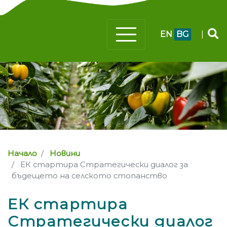
EN
BG
|
Начало
Новини
ЕК стартира Стратегически диалог за
бъдещето на селското стопанство
ЕК стартира
Стратегически диалог