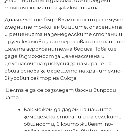
участниците в диалога, ще определи
точния формат на заключенията.
Диалогът ще бъде възможност да се чуят
гледните точки, амбициите, опасенията
и решенията на земеделските стопани и
други ключови заинтересовани страни от
цялата агрохранителна верига. Това ще
даде възможност за целенасочена и
целенасочена дискусия за намиране на
обща основа за бъдещето на хранително-
вкусовия сектор на Съюза.
Целта е да се разгледат важни въпроси
като:
Как можем да дадем на нашите
земеделски стопани и на селските
общности, в които живеят, по-