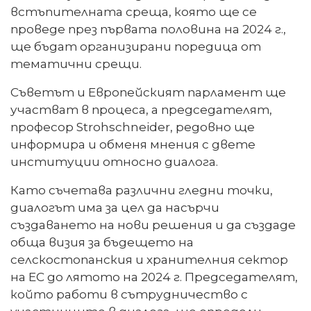
встъпителната среща, която ще се
проведе през първата половина на 2024 г.,
ще бъдат организирани поредица от
тематични срещи.
Съветът и Европейският парламент ще
участват в процеса, а председателят,
професор Strohschneider, редовно ще
информира и обменя мнения с двете
институции относно диалога.
Като съчетава различни гледни точки,
диалогът има за цел да насърчи
създаването на нови решения и да създаде
обща визия за бъдещето на
селскостопанския и хранителния сектор
на ЕС до лятото на 2024 г. Председателят,
който работи в сътрудничество с