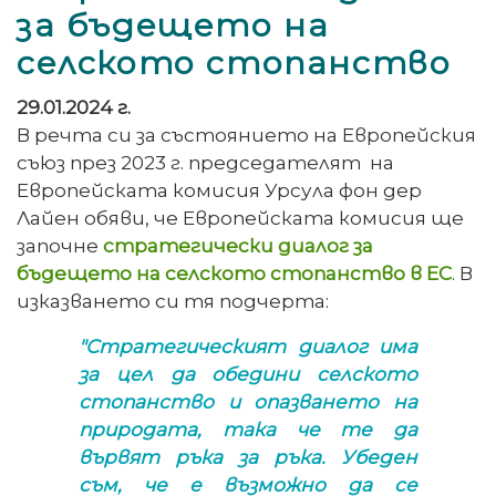
за бъдещето на
селското стопанство
29.01.2024 г.
В речта си за състоянието на Европейския
съюз през 2023 г. председателят на
Европейската комисия Урсула фон дер
Лайен обяви, че Европейската комисия ще
започне
стратегически диалог за
бъдещето на селското стопанство в ЕС
. В
изказването си тя подчерта:
"Стратегическият диалог има
за цел да обедини селското
стопанство и опазването на
природата, така че те да
вървят ръка за ръка. Убеден
съм, че е възможно да се