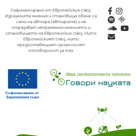
Премини
Съфинансирано от Европейския съюз.
към
Изразените мнения и становища обаче са
основното
само на автора (авторите) и не
съдържание
отразяват непременно мнението и
становището на Европейския съюз. Нито
Европейският съюз, нито
предоставящият орган носят
отговорност за тях.