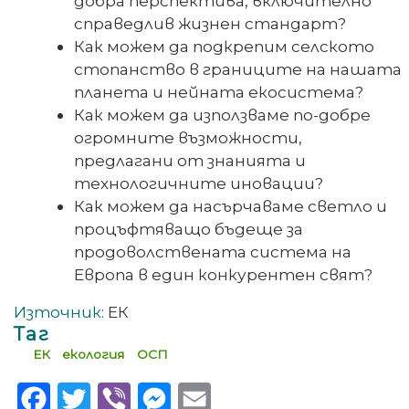
добра перспектива, включително
справедлив жизнен стандарт?
Как можем да подкрепим селското
стопанство в границите на нашата
планета и нейната екосистема?
Как можем да използваме по-добре
огромните възможности,
предлагани от знанията и
технологичните иновации?
Как можем да насърчаваме светло и
процъфтяващо бъдеще за
продоволствената система на
Европа в един конкурентен свят?
Източник:
ЕК
Таг
ЕК
екология
ОСП
Facebook
Twitter
Viber
Messenger
Email