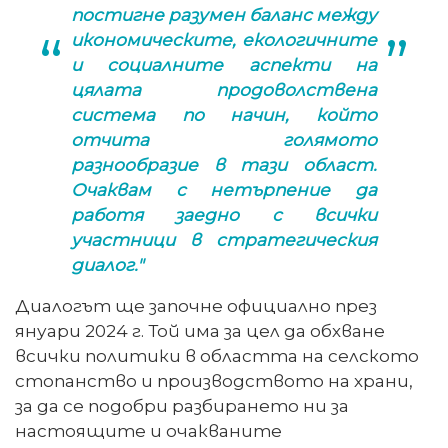
постигне разумен баланс между
икономическите, екологичните
и социалните аспекти на
цялата продоволствена
система по начин, който
отчита голямото
разнообразие в тази област.
Очаквам с нетърпение да
работя заедно с всички
участници в стратегическия
диалог."
Диалогът ще започне официално през
януари 2024 г. Той има за цел да обхване
всички политики в областта на селското
стопанство и производството на храни,
за да се подобри разбирането ни за
настоящите и очакваните