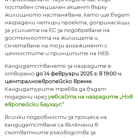
поставен специален акцент върху
жилищното настаняване, като ще бъдат
наградени четири проекта, допринасящи
за усилията на ЕС за подобряване на
достъпността на жилищата и
съчетаване на този ангажимент с
ценностите и принципите на НЕБ.
Кандидатстването за наградите е
отворено
до 14 февруари 2025 г. в 19:00 ч.
централноевропейско време.
Кандидатурите трябва да бъдат
подадени чрез
уебсайта на наградите „Нов
европейски Баухаус“
.
Всички подробности за процеса на
кандидатстване са включени в
съответните ръководства за