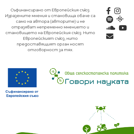
Премини
Съфинансирано от Европейския съюз.
към
Изразените мнения и становища обаче са
основното
само на автора (авторите) и не
съдържание
отразяват непременно мнението и
становището на Европейския съюз. Нито
Европейският съюз, нито
предоставящият орган носят
отговорност за тях.