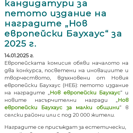
кандидатури за
петото издание на
наградите „Нов
европейски Баухаус“ за
2025 г.
14.01.2025 г.
Европейската комисия обяви началото на
два конкурса, посветени на иновациите и
творчеството, вдъхновени от Новия
европейски Баухаус (НЕБ): петото издание
на наградите „
Нов европейски Баухаус
“ и
новите насърчителни награди „
Нов
европейски Баухаус за малки общини
“ в
селски райони или с под 20 000 жители.
Наградите се присъждат за естетически,