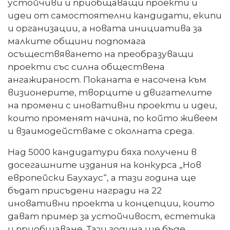
устойчиви и приобщаващи проекти и
идеи от самостоятелни кандидати, екипи
и организации, а новата инициатива за
малките общини подпомага
осъществяването на преобразуващи
проекти със силна обществена
ангажираност. Поканата е насочена към
визионерите, творците и двигателите
на промени с иновативни проекти и идеи,
които променят начина, по който живеем
и взаимодействаме с околната среда.
Над 5000 кандидатури бяха получени в
досегашните издания на конкурса „Нов
европейски Баухаус“, а тази година ще
бъдат присъдени награди на 22
иновативни проекта и концепции, които
дават пример за устойчивост, естетика
и приобщаване. Тази година ще бъде