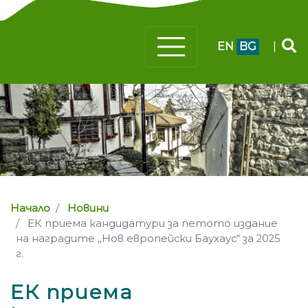
EN
BG
|
Начало
Новини
ЕК приема кандидатури за петото издание
на наградите „Нов европейски Баухаус“ за 2025
г.
ЕК приема