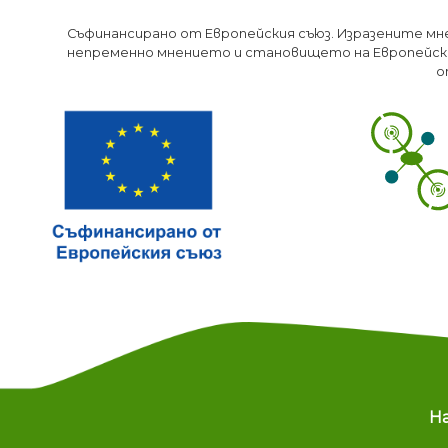
Съфинансирано от Европейския съюз. Изразените мн
непременно мнението и становището на Европейски
о
M
Н