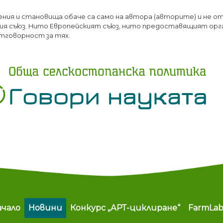
Премини
ения и становища обаче са само на автора (авторите) и не о
към
я съюз. Нито Европейският съюз, нито предоставящият орг
основното
тговорност за тях.
съдържание
ain navigation
ачало
Новини
Конкурс „АРТ-циклиране“
FarmLa