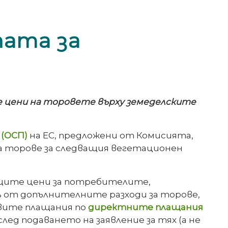
ата за
 цени на торовете върху земеделските
(ОСП)
на ЕС, предложени от Комисията,
на торове за следващия вегетационен
ащите цени за потребителите,
% от допълнителните разходи за торове,
вите плащания по
директните плащания
ед подаването на заявление за тях (а не