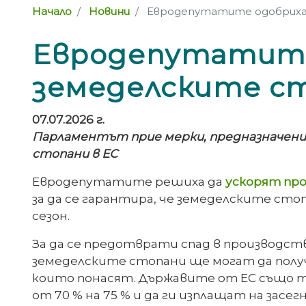
Начало
Новини
Евродепутатите одобриха 
Евродепутатите
земеделските с
07.07.2026 г.
Парламентът прие мерки, предназначени
стопани в ЕС
Евродепутатите решиха да
ускорят
пр
за да се гарантира, че земеделските ст
сезон.
За да се предотврати спад в производс
земеделските стопани ще могат да получ
които понасят. Държавите от ЕС също 
от 70 % на 75 % и да ги изплащат на зас