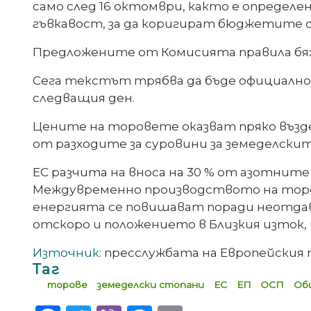
само след 16 октомври, както е определ
гъвкавост, за да коригират бюджетите с
Предложените от Комисията правила бяха п
Сега текстът трябва да бъде официално 
следващия ден.
Цените на торовете оказват пряко възд
от разходите за суровини за земеделски
ЕС разчита на вноса на 30 % от азотнит
Междувременно производството на торов
енергията се повишават поради неотдав
отскоро и положението в Близкия изток,
Източник:
пресслужбата на Европейския
Таг
торове
земеделски стопани
ЕС
ЕП
ОСП
Об