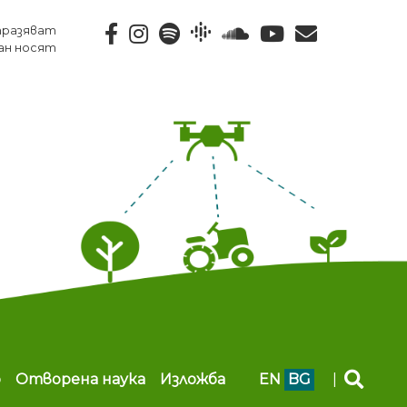
тразяват
ан носят
b
Отворена наука
Изложба
EN
BG
|