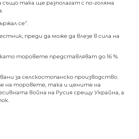
 също така ще разполагат с по-голяма
.
ържал се“.
тник, преди да може да влезе в сила на
 като торовете представляват до 16 %
вани за селскостопанско производство.
е на торовете, така и цените на
ивната война на Русия срещу Украйна, а
ок.