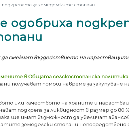
подкрепата за земеделските стопани
 одобриха подкреп
топани
 да смекчат въздействието на нарастващите
омените в
Общата селскостопанска политика 
опани получават помощ навреме за закупуване 
твото или качеството на храните и нараств
ават подкрепа за ликвидност в размер до 80 
така ще имат възможност да увеличат авансо
егнатите земеделски стопани непосредствено сл