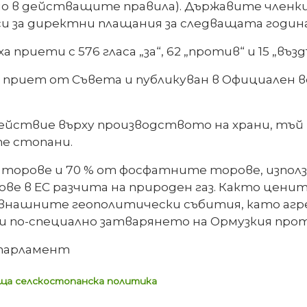
ено в действащите правила). Държавите членки
и за директни плащания за следващата година
риети с 576 гласа „за“, 62 „против“ и 15 „възд
приет от Съвета и публикуван в Официален вес
ействие върху производството на храни, тъй
те стопани.
е торове и 70 % от фосфатните торове, използ
е в ЕС разчита на природен газ. Както ценит
нашните геополитически събития, като агрес
 и по-специално затварянето на Ормузкия прот
 парламент
ща селскостопанска политика