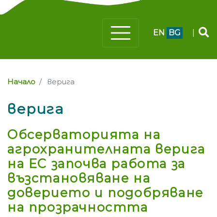
EN
BG
|
Начало
верига
верига
Обсерваторията на
агрохранителната верига
на ЕС започва работа за
възстановяване на
доверието и подобряване
на прозрачността