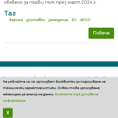
обявено за първи път през март 2024 г.
Таг
верига
доставки
земеделие
ЕС
AFCO
Повече
за 
Политика за бисквитките
На уебсайта ни се използват бисквитки за подсилване на
технически характеристики. Освен това използваме
механизми за анализ на данни.
Кликнете тук за повече
информация
.
X