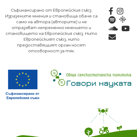
Премини
Съфинансирано от Европейския съюз.
към
Изразените мнения и становища обаче са
основното
само на автора (авторите) и не
съдържание
отразяват непременно мнението и
становището на Европейския съюз. Нито
Европейският съюз, нито
предоставящият орган носят
отговорност за тях.