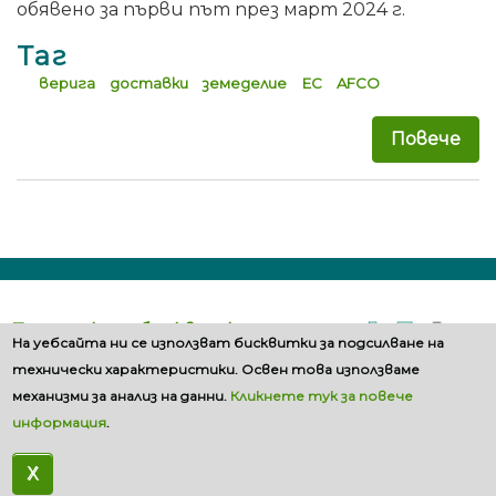
обявено за първи път през март 2024 г.
Таг
верига
доставки
земеделие
ЕС
AFCO
Повече
за 
Политика за бисквитките
На уебсайта ни се използват бисквитки за подсилване на
технически характеристики. Освен това използваме
механизми за анализ на данни.
Кликнете тук за повече
информация
.
X