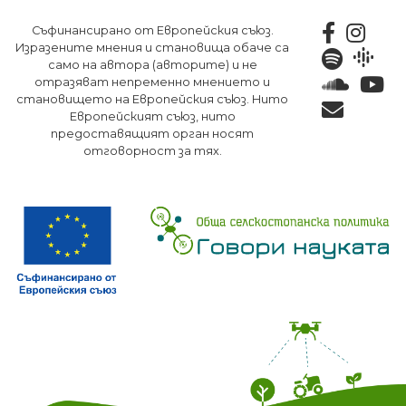
Премини
Съфинансирано от Европейския съюз.
към
Изразените мнения и становища обаче са
основното
само на автора (авторите) и не
съдържание
отразяват непременно мнението и
становището на Европейския съюз. Нито
Европейският съюз, нито
предоставящият орган носят
отговорност за тях.