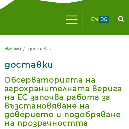
EN
BG
|
Начало
доставки
доставки
Обсерваторията на
агрохранителната верига
на ЕС започва работа за
възстановяване на
доверието и подобряване
на прозрачността