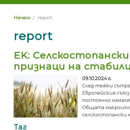
Начало
report
report
EK: Селскостопанск
признаци на стабил
09.10.2024 г.
След тежки сътре
Европейския съюз
постоянно намаля
Общата макроикон
селскостопански 
Таг