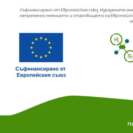
Съфинансирано от Европейския съюз. Изразените мн
непременно мнението и становището на Европейски
о
M
Н