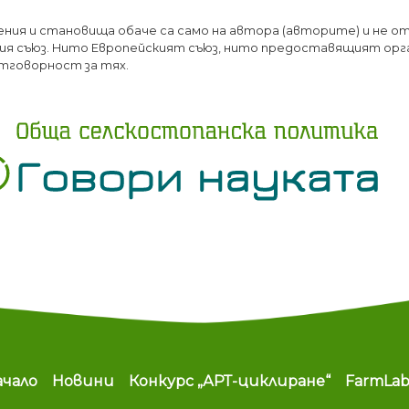
Премини
ения и становища обаче са само на автора (авторите) и не о
към
я съюз. Нито Европейският съюз, нито предоставящият орг
основното
тговорност за тях.
съдържание
ain navigation
ачало
Новини
Конкурс „АРТ-циклиране“
FarmLa