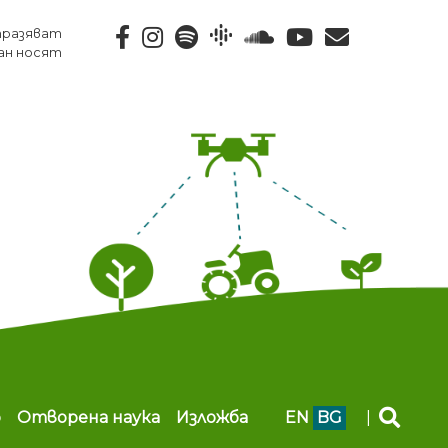
тразяват
ан носят
b
Отворена наука
Изложба
EN
BG
|