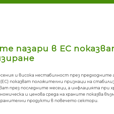
ите пазари в ЕС показв
изиране
сения и висока нестабилност през предходните 
 (ЕС) показват положителни признаци на стабилиз
ват през последните месеци, а инфлацията при х
омическа и ценова среда на храните показва въз
хранителни продукти в повечето сектори.