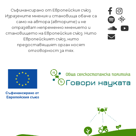
Премини
Съфинансирано от Европейския съюз.
към
Изразените мнения и становища обаче са
основното
само на автора (авторите) и не
съдържание
отразяват непременно мнението и
становището на Европейския съюз. Нито
Европейският съюз, нито
предоставящият орган носят
отговорност за тях.