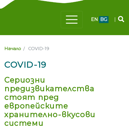
EN
BG
|
Начало
COVID-19
COVID-19
Сериозни
предизвикателства
стоят пред
европейските
хранително-вкусови
системи