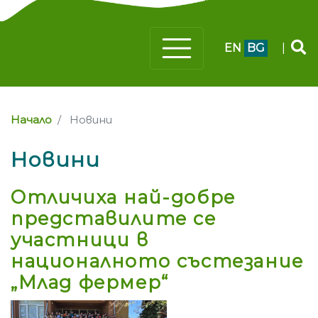
EN
BG
|
Начало
Новини
Новини
Отличиха най-добре
представилите се
участници в
националното състезание
„Млад фермер“