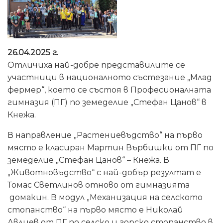
26.04.2025 г.
Отличиха най-добре представилите се
участници в националното състезание „Млад
фермер“, което се състоя в Професионалната
гимназия (ПГ) по земеделие „Стефан Цанов“ в
Кнежа.
В направление „Растениевъдство“ на първо
място е класиран Мартин Върбишки от ПГ по
земеделие „Стефан Цанов“ – Кнежа. В
„Животновъдство“ с най-добър резултат е
Томас Светлинов отново от гимназията
домакин. В модул „Механизация на селското
стопанство“ на първо място е Николай
Авлиев от ПГ по селско и горско стопанство в