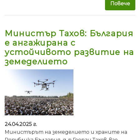
Повече
за 
Министър Тахов: България
е ангажирана с
устойчивото развитие на
земеделието
24.04.2025 г.
Министърът на земеделието и храните на
Република България, д-р Георги Тахов, взе