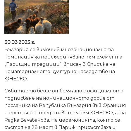
30.03.2025 г.
България се включи в многонационалната
номинация за присъединяване към елемента
„Пасищни традиции“, вписан в Списъка на
нематериалното културно наследство на
ЮНЕСКО.
Събитието беше отбелязано с официалното
подписване на номинационното досие от
посланика на Република България във Франция
и постоянен представител към ЮНЕСКО, г-жа
Радка Балабанова. На церемонията, която се
състоя на 28 март в Париж, присъстваха и