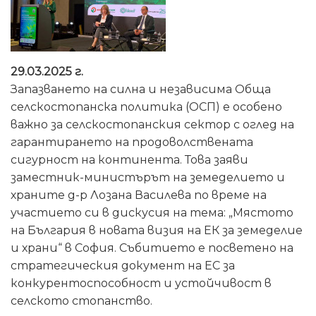
29.03.2025 г.
Запазването на силна и независима Обща
селскостопанска политика (ОСП) е особено
важно за селскостопанския сектор с оглед на
гарантирането на продоволствената
сигурност на континента. Това заяви
заместник-министърът на земеделието и
храните д-р Лозана Василева по време на
участието си в дискусия на тема: „Мястото
на България в новата визия на ЕК за земеделие
и храни“ в София. Събитието е посветено на
стратегическия документ на ЕС за
конкурентоспособност и устойчивост в
селското стопанство.