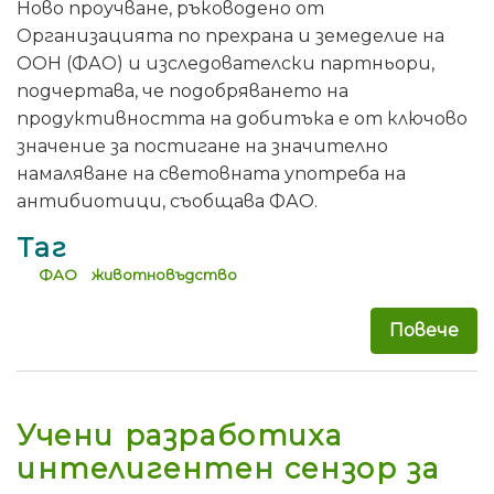
Ново проучване, ръководено от
Организацията по прехрана и земеделие на
ООН (ФАО) и изследователски партньори,
подчертава, че подобряването на
продуктивността на добитъка е от ключово
значение за постигане на значително
намаляване на световната употреба на
антибиотици, съобщава ФАО.
Таг
ФАО
животновъдство
Повече
за 
Учени разработиха
интелигентен сензор за