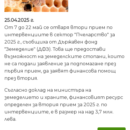
25.04.2025 г.
От 7 до 22 май се отваря втори прием по
интервенциите в сектор "Пчеларство" за
2025 г., съобщиха от Държавен фонд
"Земеделие" (ДФЗ). Това ще предостави
възможност на земеделските стопани, които
не са подали заявление за подпомагане през
първия прием, да заявят финансова помощ
през втория.
Съгласно доклад на министъра на
земеделието и храните, финансовият ресурс
определен за втория прием за 2025 г. по
интервенциите, е в размер на над 3,7 млн.
лева.