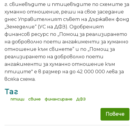
г. свиневъдите и птицевъдите по схемите за
хуманно отношение, реши на свое заседание
днес Управителният съвет на Държавен фонд
„Земеделие“ (УС на ДФЗ). Одобреният
финансов ресурс по „Помощ за реализирането
на доброволно поети ангажименти за хуманно
отношение към свинете” и по „Помощ за
реализирането на доброволно поети
ангажименти за хуманно отношение към
птиците" е в размер на до 42 000 000 лева за
всяка схема.
Таг
птици
свине
финансиране
ДФЗ
Повече
за 