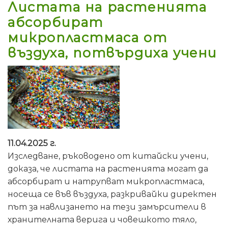
Листата на растенията
абсорбират
микропластмаса от
въздуха, потвърдиха учени
11.04.2025 г.
Изследване, ръководено от китайски учени,
доказа, че листата на растенията могат да
абсорбират и натрупват микропластмаса,
носеща се във въздуха, разкривайки директен
път за навлизането на тези замърсители в
хранителната верига и човешкото тяло,