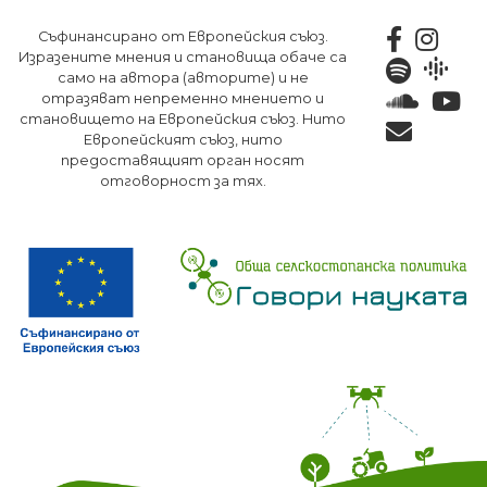
Премини
Съфинансирано от Европейския съюз.
към
Изразените мнения и становища обаче са
основното
само на автора (авторите) и не
съдържание
отразяват непременно мнението и
становището на Европейския съюз. Нито
Европейският съюз, нито
предоставящият орган носят
отговорност за тях.