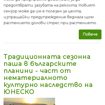
предотврати загубата на реколта. Новият
сензор може да им е полезен за целта,
изпращайки предупреждение веднага щом
растението долови стрес при растението.
Повече
за 
Традиционната сезонна
паша в българските
планини - част от
нематериалното
културно наследство на
ЮНЕСКО