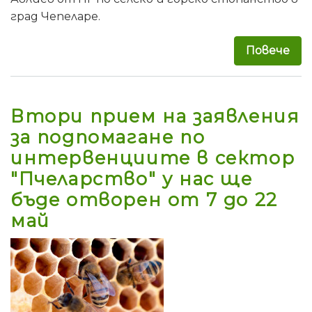
град Чепеларе.
Повече
за 
Втори прием на заявления
за подпомагане по
интервенциите в сектор
"Пчеларство" у нас ще
бъде отворен от 7 до 22
май