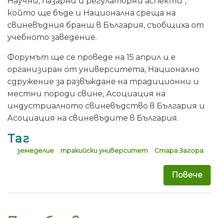
Научни, пазарни и регулаторни аспекти",
който ще бъде и Национална среща на
свиневъдния бранш в България, съобщиха от
учебното заведение.
Форумът ще се проведе на 15 април и е
организиран от университета, Национално
сдружение за развъждане на традиционни и
местни породи свине, Асоциация на
индустриалното свиневъдство в България и
Асоциация на свиневъдите в България.
Таг
земеделие
тракийски университет
Стара Загора
Повече
за 