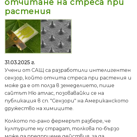
отчитане на стреса при
растения
31.03.2025 г.
Учени от САЩ са разработили интелигентен
сензор, който отчита стреса при растения и
може да е от полза в земеделието, пише
сайтът Ню атлас, позовавайки се на
публикация в сп. "Сензори" на Американското
дружество на химиците.
Колкото по-рано фермерът разбере, че
културите му страдат, толкова по-бързо
може да предприеме действия, за да