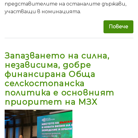
представителите на останалите държави,
участващи в номинацията.
Повече
за 
Запазването на силна,
независима, добре
финансирана Обща
селскостопанска
политика е основният
приоритет на МЗХ