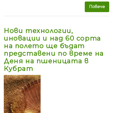
Повече
за 
Нови технологии,
иновации и над 60 сорта
на полето ще бъдат
представени по време на
Деня на пшеницата в
Кубрат