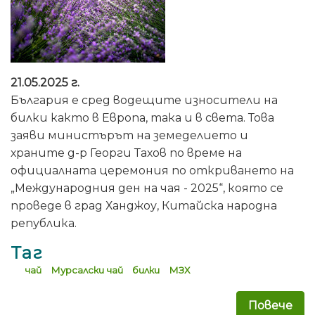
21.05.2025 г.
България е сред водещите износители на
билки както в Европа, така и в света. Това
заяви министърът на земеделието и
храните д-р Георги Тахов по време на
официалната церемония по откриването на
„Международния ден на чая - 2025“, която се
проведе в град Ханджоу, Китайска народна
република.
Таг
чай
Мурсалски чай
билки
МЗХ
Повече
за 