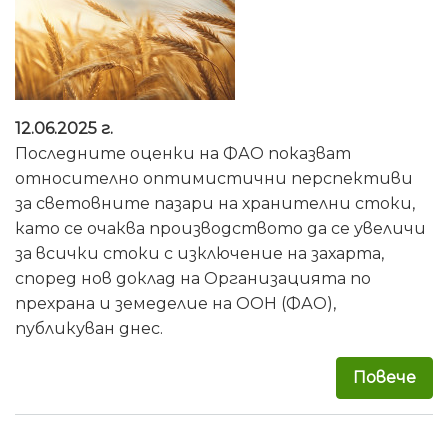
12.06.2025 г.
Последните оценки на ФАО показват
относително оптимистични перспективи
за световните пазари на хранителни стоки,
като се очаква производството да се увеличи
за всички стоки с изключение на захарта,
според нов доклад на Организацията по
прехрана и земеделие на ООН (ФАО),
публикуван днес.
Повече
за 