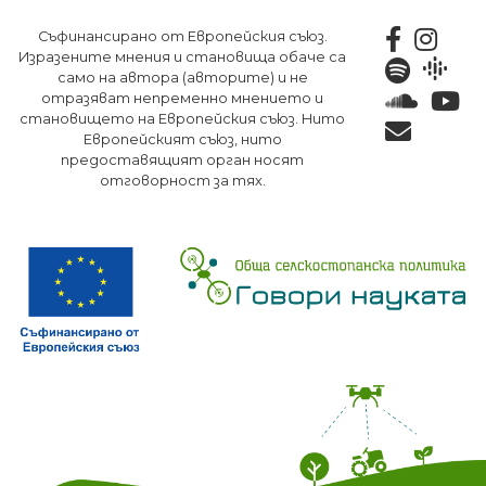
Премини
Съфинансирано от Европейския съюз.
към
Изразените мнения и становища обаче са
основното
само на автора (авторите) и не
съдържание
отразяват непременно мнението и
становището на Европейския съюз. Нито
Европейският съюз, нито
предоставящият орган носят
отговорност за тях.