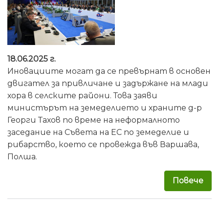
18.06.2025 г.
Иновациите могат да се превърнат в основен
двигател за привличане и задържане на млади
хора в селските райони. Това заяви
министърът на земеделието и храните д-р
Георги Тахов по време на неформалното
заседание на Съвета на ЕС по земеделие и
рибарство, което се провежда във Варшава,
Полша.
Повече
за 