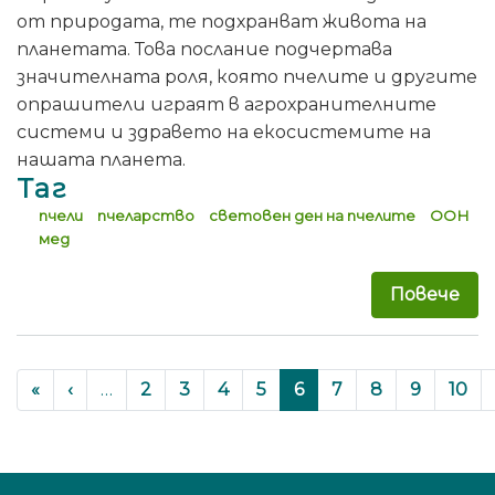
от природата, те подхранват живота на
планетата. Това послание подчертава
значителната роля, която пчелите и другите
опрашители играят в агрохранителните
системи и здравето на екосистемите на
нашата планета.
Таг
пчели
пчеларство
световен ден на пчелите
ООН
мед
Повече
за 
Pagination
« First
‹‹
«
‹
…
Page
2
Page
3
Page
4
Page
5
Current
6
Page
7
Page
8
Page
9
Page
10
page