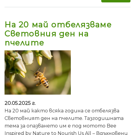
На 20 май отбелязваме
Световния ден на
пчелите
20.05.2025 г.
На 20 май както всяка година се отбелязва
Световният ден на пчелите. Тазгодишната
тема за опазването им е под мотото Bee
Inspired by Nature to Nourish Us All – Вдъхновени