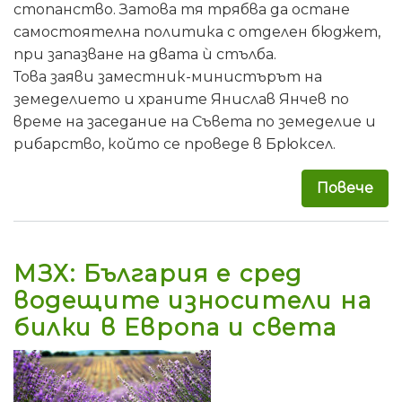
стопанство. Затова тя трябва да остане
самостоятелна политика с отделен бюджет,
при запазване на двата ѝ стълба.
Това заяви заместник-министърът на
земеделието и храните Янислав Янчев по
време на заседание на Съвета по земеделие и
рибарство, който се проведе в Брюксел.
Повече
за 
МЗХ: България е сред
водещите износители на
билки в Европа и света