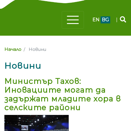
EN
BG
|
Начало
Новини
Новини
Министър Тахов:
Иновациите могат да
задържат младите хора в
селските райони