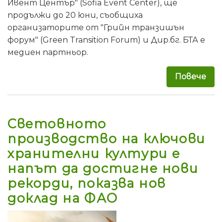
Ивент Център" (Sofia Event Center), ще
продължи до 20 юни, съобщиха
организаторите от "Грийн транзишън
форум" (Green Transition Forum) и Дир.бг. БТА е
медиен партньор.
Повече
за 
Световното
производство на ключови
хранителни култури е
напът да достигне нови
рекорди, показва нов
доклад на ФАО