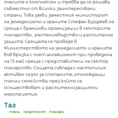
пчелите е комплексен и трябва да се решава
съвместно от всички заинтересовани
страни. Това заяви заместник-министърът
на земеделието и храните Стефан Бурджев на
среща с браншови организации в секторите
пчеларство, растениевъдство и растителна
защита. Срещата се проведе в
Министерството на земеделието и храните
във връзка с поет ангажимент при проведена
на 13 май среща с представители на сектор
пчеларство. Същата съвпада с настъпилия
активен сезон за стопаните, отглеждащи
пчелни семейства, прeз който се
осъществяват и растителнозащитни
мероприятия.
Таг
пчели
смъртност
пчелари