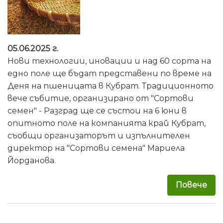
05.06.2025 г.
Нови технологии, иновации и над 60 сорта на
едно поле ще бъдат представени по време на
Деня на пшеницата в Кубрат. Традиционното
вече събитие, организирано от "Сортови
семен" - Разград ще се състои на 6 юни в
опитното поле на компанията край Кубрат,
съобщи организаторът и изпълнителен
директор на "Сортови семена" Мариела
Йорданова.
Повече
за 