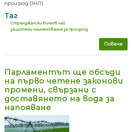
произход (ЗНП).
Таг
Странджански билков чай
защитени наименования за произход
Повече
за 
Парламентът ще обсъди
на първо четене законови
промени, свързани с
доставянето на вода за
напояване