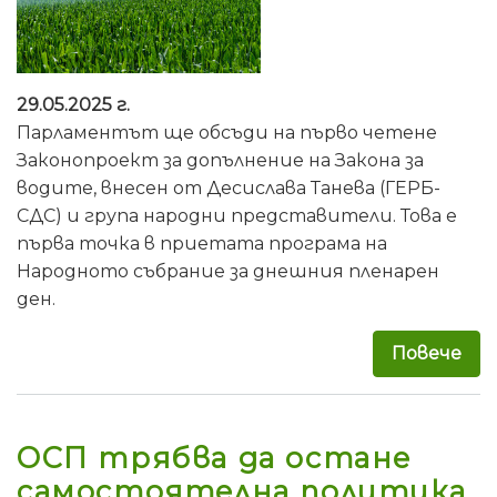
29.05.2025 г.
Парламентът ще обсъди на първо четене
Законопроект за допълнение на Закона за
водите, внесен от Десислава Танева (ГЕРБ-
СДС) и група народни представители. Това е
първа точка в приетата програма на
Народното събрание за днешния пленарен
ден.
Повече
за 
ОСП трябва да остане
самостоятелна политика