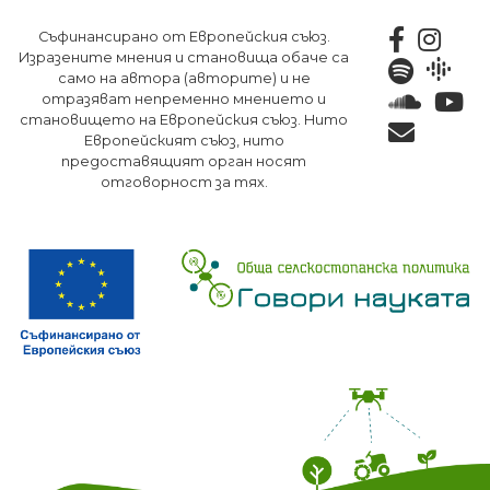
Премини
Съфинансирано от Европейския съюз.
към
Изразените мнения и становища обаче са
основното
само на автора (авторите) и не
съдържание
отразяват непременно мнението и
становището на Европейския съюз. Нито
Европейският съюз, нито
предоставящият орган носят
отговорност за тях.