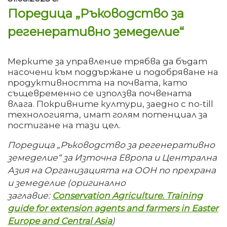
Поредица „Ръководство за
регенеративно земеделие“
Мерките за управление трябва да бъдат
насочени към поддържане и подобряване на
продуктивността на почвата, като
същевременно се използва почвената
влага. Покривните култури, заедно с no-till
технологията, имат голям потенциал за
постигане на тази цел.
Поредица „Ръководство за регенеративно
земеделие“ за Източна Европа и Централна
Азия на Организацията на ООН по прехрана
и земеделие (оригинално
заглавие:
Conservation Agriculture. Training
guide for extension agents and farmers in Easter
Europe and Central Asia
)