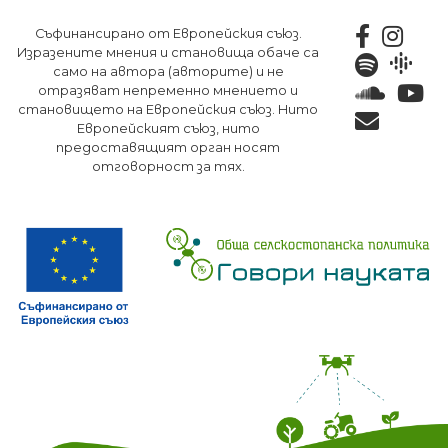
Премини
Съфинансирано от Европейския съюз.
към
Изразените мнения и становища обаче са
основното
само на автора (авторите) и не
съдържание
отразяват непременно мнението и
становището на Европейския съюз. Нито
Европейският съюз, нито
предоставящият орган носят
отговорност за тях.