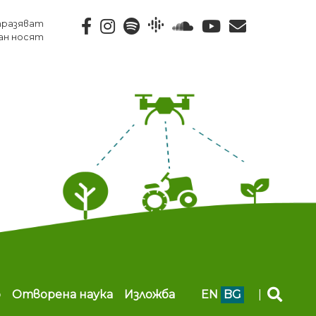
тразяват
ан носят
b
Отворена наука
Изложба
EN
BG
|