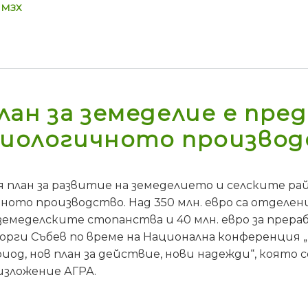
МЗХ
лан за земеделие е пр
 биологичното произво
 план за развитие на земеделието и селските р
чното производство. Над 350 млн. евро са отделени
емеделските стопанства и 40 млн. евро за прер
орги Събев по време на Национална конференция 
иод, нов план за действие, нови надежди“, която 
зложение АГРА.