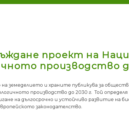
а
съждане проект на Наци
чното производство до
а земеделието и храните публикува за обществе
иологичното производство до 2030 г. Той определ
игане на дългосрочно и устойчиво развитие на б
вропейското законодателство.