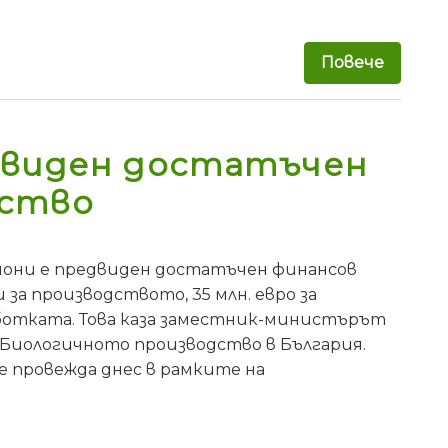
Повече
за МЗХ
едвиден достатъчен
дство
айони е предвиден достатъчен финансов
 за производството, 35 млн. евро за
аботката. Това каза заместник-министърът
„Биологичното производство в България.
се провежда днес в рамките на