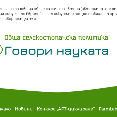
Премини
ения и становища обаче са само на автора (авторите) и не о
към
я съюз. Нито Европейският съюз, нито предоставящият орг
основното
тговорност за тях.
съдържание
ain navigation
ачало
Новини
Конкурс „АРТ-циклиране“
FarmLa