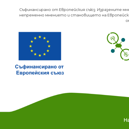
Съфинансирано от Европейския съюз. Изразените мн
непременно мнението и становището на Европейски
о
M
Н