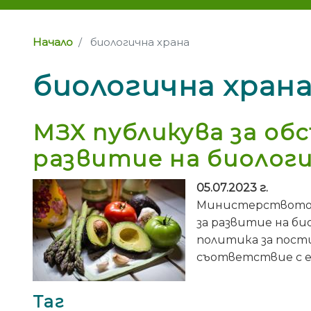
Начало
биологична храна
биологична хран
МЗХ публикува за об
развитие на биологи
05.07.2023 г.
Министерството н
за развитие на б
политика за пост
съответствие с е
Таг