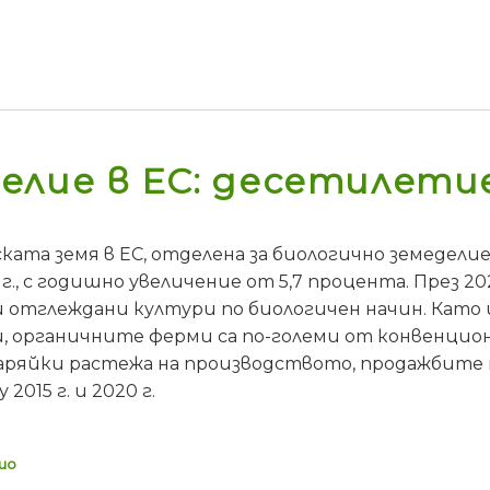
елие в ЕС: десетилети
ката земя в ЕС, отделена за биологично земеделие,
 г., с годишно увеличение от 5,7 процента. През 2
и отглеждани култури по биологичен начин. Като ц
, органичните ферми са по-големи от конвенцион
ряйки растежа на производството, продажбите н
2015 г. и 2020 г.
ио