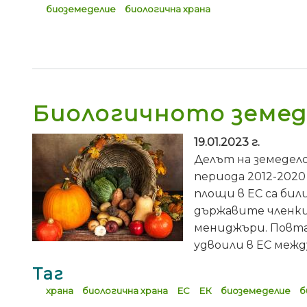
биоземеделие
биологична храна
Биологичното земед
19.01.2023 г.
Делът на земеделс
периода 2012-2020
площи в ЕС са бил
държавите членки
мениджъри. Повта
удвоили в ЕС между 
Таг
храна
биологична храна
ЕС
ЕК
биоземеделие
б