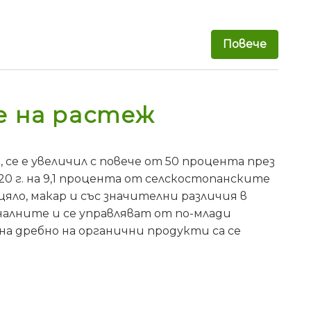
Повече
за В С
е на растеж
 се е увеличил с повече от 50 процента през
020 г. на 9,1 процента от селскостопанските
яло, макар и със значителни различия в
алните и се управляват от по-млади
а дребно на органични продукти са се