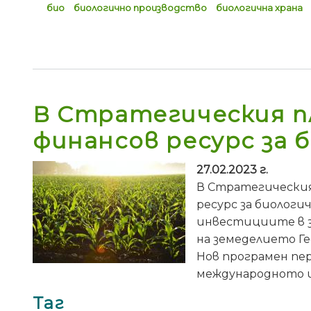
био
биологично производство
биологична храна
В Стратегическия п
финансов ресурс за
27.02.2023 г.
В Стратегическия
ресурс за биологи
инвестициите в з
на земеделието Ге
Нов програмен пер
международното и
Таг