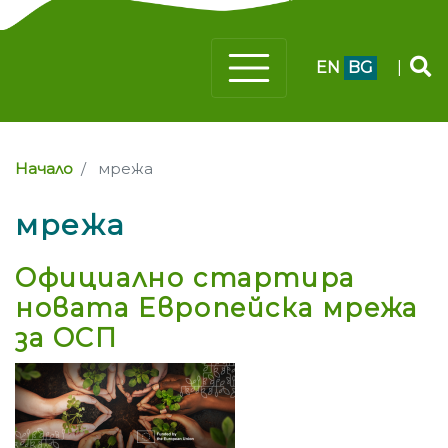
EN
BG
|
Начало
мрежа
мрежа
Официално стартира
новата Европейска мрежа
за ОСП