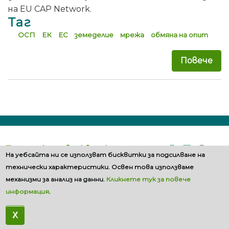
на EU CAP Network.
Таг
ОСП
ЕК
ЕС
земеделие
мрежа
обмяна на опит
Повече
за 
Политика за бисквитките
На уебсайта ни се използват бисквитки за подсилване на
технически характеристики. Освен това използваме
механизми за анализ на данни.
Кликнете тук за повече
информация
.
X