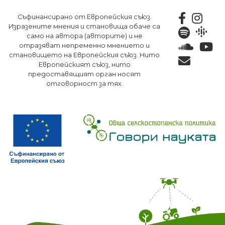
Премини
Съфинансирано от Европейския съюз.
към
Изразените мнения и становища обаче са
основното
само на автора (авторите) и не
съдържание
отразяват непременно мнението и
становището на Европейския съюз. Нито
Европейският съюз, нито
предоставящият орган носят
отговорност за тях.