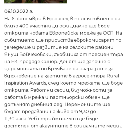
06.10.2022 г.
На 6 октомври в Брюксел, в присъствието на
близо 400 участници официално ще бъде
открита новата Европейска мрежа за ОСП. На
събитието ще присъства еврокомисарят по
земеделие и развитие на селските райони
Януш Войчеховски, съобщиха от пресцентъра
на ЕК, предаде Синор. Денят ще започне с
церемонията по връчване на наградите за
вдъхновение на заетите в агросектора Rural
Inspiration Awards, след което мрежата ще бъде
открита. Работни сесии, възможности за
работа в мрежа и партньорски обмен ще
допълнят дневния ред. Церемониите ще
бъдат предавани на живо от 9,30 до
11,30 часа. Уеб стриймингът ще бъде
достъпен от акаунтите в социалните медии