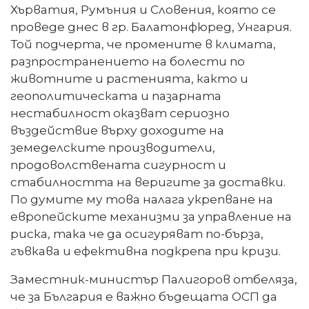
Хърватия, Румъния и Словения, която се
проведе днес в гр. Балатонфюред, Унгария.
Той подчерта, че промените в климата,
разпространението на болести по
животните и растенията, както и
геополитическата и пазарната
нестабилност оказват сериозно
въздействие върху доходите на
земеделските производители,
продоволствената сигурност и
стабилността на веригите за доставки.
По думите му това налага укрепване на
европейските механизми за управление на
риска, така че да осигуряват по-бърза,
гъвкава и ефективна подкрепа при кризи.
Заместник-министър Палигоров отбеляза,
че за България е важно бъдещата ОСП да