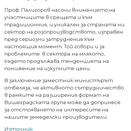
Проф. Палигоров насочи вниманието на
участниците в срещата и към
традиционния, и уникален за страната ни
сектор на розопроизводството, изправен
пред сериозни затруднения към
настоящия момент. Той говори и за
проблемите в сектора на млякото,
където продължава тенденцията на
понижение на изкупните цени.
В заключение заместник-министърът
отбеляза, че активното сътрудничество
в рамките на разширения формат на
Вишеградската група може да допринесе
за отстояването на интересите на
нашите земеделски производители.
Източник: