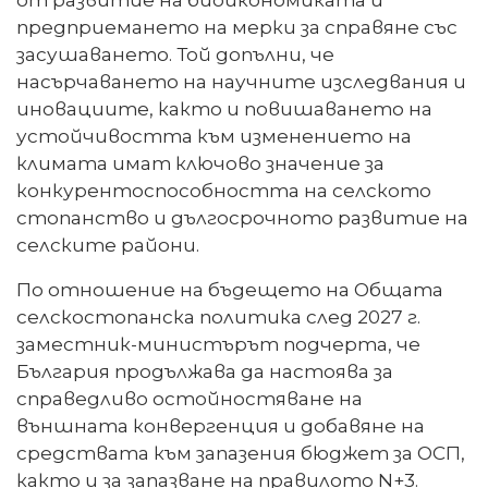
предприемането на мерки за справяне със
засушаването. Той допълни, че
насърчаването на научните изследвания и
иновациите, както и повишаването на
устойчивостта към изменението на
климата имат ключово значение за
конкурентоспособността на селското
стопанство и дългосрочното развитие на
селските райони.
По отношение на бъдещето на Общата
селскостопанска политика след 2027 г.
заместник-министърът подчерта, че
България продължава да настоява за
справедливо остойностяване на
външната конвергенция и добавяне на
средствата към запазения бюджет за ОСП,
както и за запазване на правилото N+3.