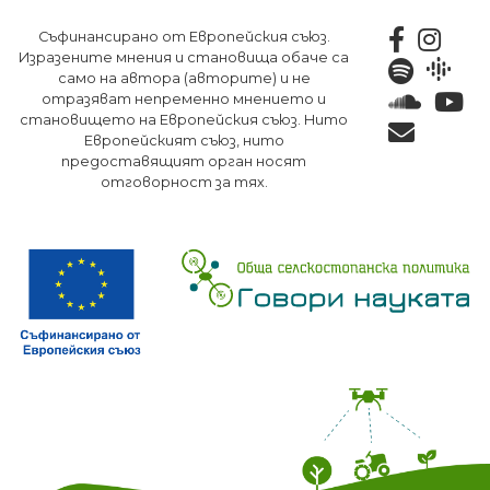
Премини
Съфинансирано от Европейския съюз.
към
Изразените мнения и становища обаче са
основното
само на автора (авторите) и не
съдържание
отразяват непременно мнението и
становището на Европейския съюз. Нито
Европейският съюз, нито
предоставящият орган носят
отговорност за тях.