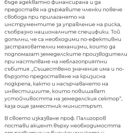
бъде адекватно финансирана и да
предоставя на държавите членки повече
свобода при прилагането на
инструментите за управление на риска,
съобразно националните специфики. Той
допълни, че са необходими по-ефективни
застрахователни механизми, които да
подпомагат земеделските производители
при настъпване на неблагоприятни
събития. „Съществено значение има и по-
бързото предоставяне на кризисна
подкрепа, както и насърчаването на
инвестициите, които повишават
устойчивостта на земеделския сектор“,
каза още заместник-министърът.
В своето изказване проф. Палигоров
постави акцент върху необходимостта
от развитие на биоикономиката и