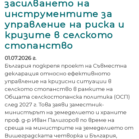
засилването на
инструментите за
управление на риска и
кризите в селското
стопанство
01.07.2026 г.
България подкрепя проект на Съвместна
декларация относно ефективното
управление на кризисни ситуации в
селското стопанство в рамките на
Общата селскостопанска политика (ОСП)
след 2027 г. Това заяви заместник-
министърът на земеделието и храните
проф. д-р Иван Палигоров по време на
среща на министрите на земеделието от
Вишеградската четворка и България,