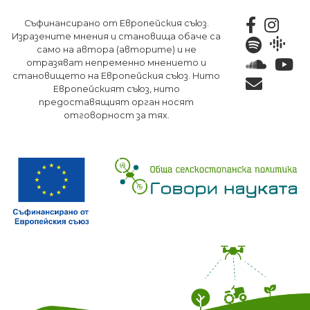
Премини
Съфинансирано от Европейския съюз.
към
Изразените мнения и становища обаче са
основното
само на автора (авторите) и не
съдържание
отразяват непременно мнението и
становището на Европейския съюз. Нито
Европейският съюз, нито
предоставящият орган носят
отговорност за тях.