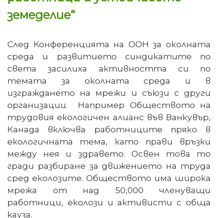
земеделие“
След Конференцията на ООН за околната
среда и развитието синдикатите по
света засилиха активността си по
темата за околната среда и в
изграждането на мрежи и съюзи с други
организации. Например Обществото на
трудовия екологичен алианс във Ванкувър,
Канада включва работниците пряко в
екологичната тема, като прави връзки
между нея и здравето. Освен това то
гради разбиране за движението на труда
сред еколозите. Обществото има широка
мрежа от над 50,000 членуващи
работници, еколози и активисти с обща
кауза.