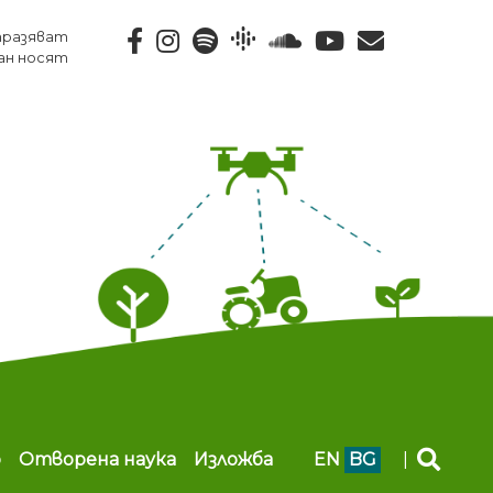
тразяват
ан носят
b
Отворена наука
Изложба
EN
BG
|