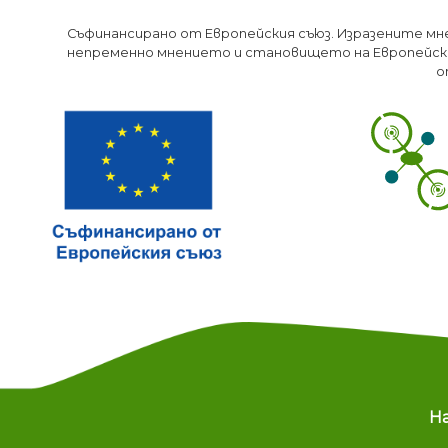
Съфинансирано от Европейския съюз. Изразените мн
непременно мнението и становището на Европейски
о
M
Н