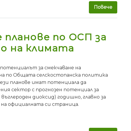
Повече
за Нас
 планове по ОСП за
о на климата
а потенциалът за смекчаване на
на по Общата селскостопанска политика
 тези планове имат потенциала да
ния сектор с прогнозен потенциал за
 въглероден диоксид) годишно, главно за
К на официалната си страница.