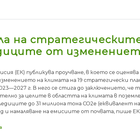
ла на стратегическите
едиците от изменениет
сия (ЕК) публикува проучване, в което се оценяв
зменението на климата на 19 стратегически пла
2023—2027 г. В него се стига до заключението, че
елно за целите в областта на климата в поземле
ледиците до 31 милиона тона CO2e (еквивалент на
од и намаляване на емисиите от почвата, пише Е
а