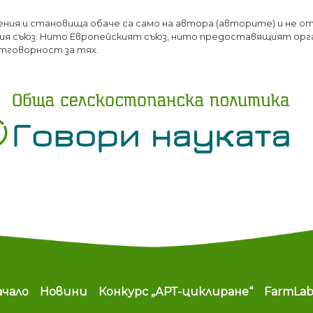
Премини
ения и становища обаче са само на автора (авторите) и не о
към
я съюз. Нито Европейският съюз, нито предоставящият орг
основното
тговорност за тях.
съдържание
ain navigation
ачало
Новини
Конкурс „АРТ-циклиране“
FarmLa