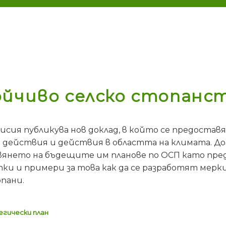
ойчиво селско стопанс
исия публикува нов доклад, в който се предоста
и действия и действия в областта на климата. Д
вянето на бъдещите им планове по ОСП като пре
ки и примери за това как да се разработят мерк
пани.
гически план