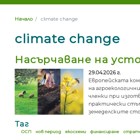
Начало
climate change
climate change
Насърчаване на уст
29.04.2026 г.
Европейската ком
на агроекологичн
членки при изгот
практически стъп
земеделските сто
Таг
ОСП
нов период
екосхеми
финансиране
страте