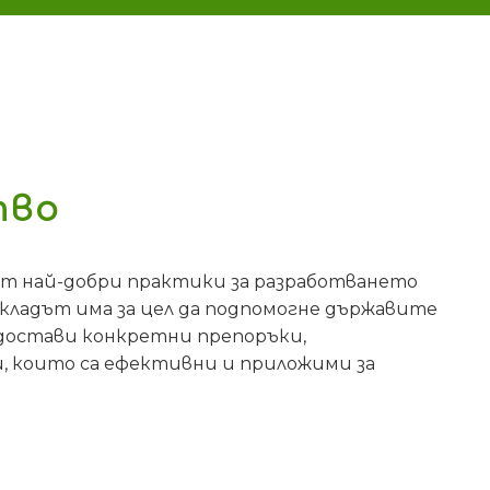
тво
вят най-добри практики за разработването
окладът има за цел да подпомогне държавите
достави конкретни препоръки,
и, които са ефективни и приложими за