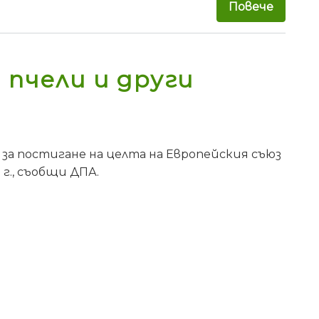
Повече
за Оце
 пчели и други
за постигане на целта на Европейския съюз
г., съобщи ДПА.