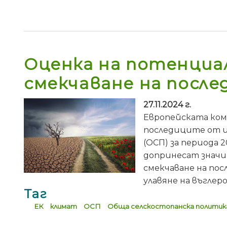
Оценка на потенциа
смекчаване на посл
27.11.2024 г.
Европейската коми
последиците от и
(ОСП) за периода 
допринесат значит
смекчаване на пос
улавяне на въглер
Таг
ЕК
климат
ОСП
Обща селскостопанска политик