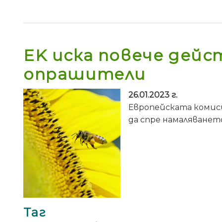
EK иска повече дейс
опрашители
26.01.2023 г.
Европейската комис
да спре намаляванет
Таг