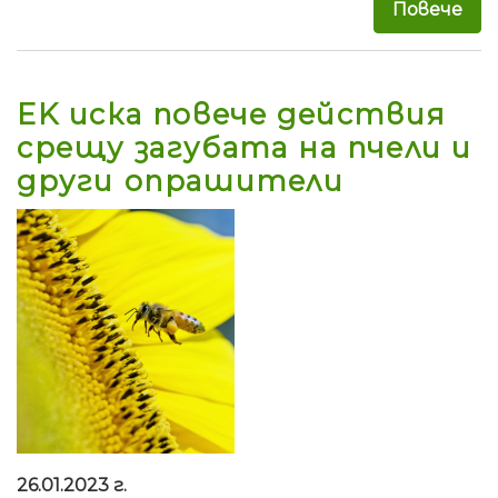
Повече
за 
EK иска повече действия
срещу загубата на пчели и
други опрашители
26.01.2023 г.