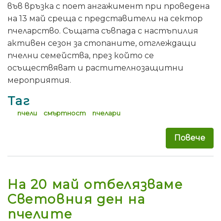
във връзка с поет ангажимент при проведена
на 13 май среща с представители на сектор
пчеларство. Същата съвпада с настъпилия
активен сезон за стопаните, отглеждащи
пчелни семейства, прeз който се
осъществяват и растителнозащитни
мероприятия.
Таг
пчели
смъртност
пчелари
Повече
за 
На 20 май отбелязваме
Световния ден на
пчелите