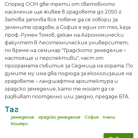
Според ООН две трети от световното
население ще живее в градовете до 2050 г.
Затова започва все повече да се говори за
зелените градове, а София е един от тях, каза
проф. Румен Томов, декан на Агрономически
факултет в Лесотехническия университет,
по време на семинар "Градското земеделие –
настояще и перспективи", част от
програмата събития за Седмица на гората. По
думите му има два подхода за екологизация на
градовете – ландшафтна архитектура и
градско земеделие, като те могат да се
развиват поотделно или заедно, предаде БТА.
Таг
земеделие
градско земеделие
София
пчели
кошери