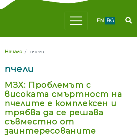
EN
BG
|
Начало
пчели
пчели
МЗХ: Проблемът с
високата смъртност на
пчелите е комплексен и
трябва да се решава
съвместно от
заинтересованите