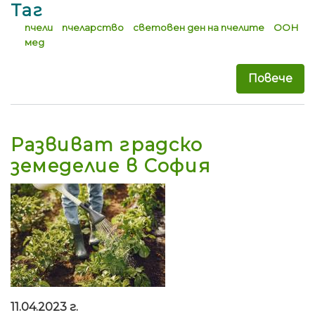
Таг
пчели
пчеларство
световен ден на пчелите
ООН
мед
Повече
за 
Развиват градско
земеделие в София
11.04.2023 г.