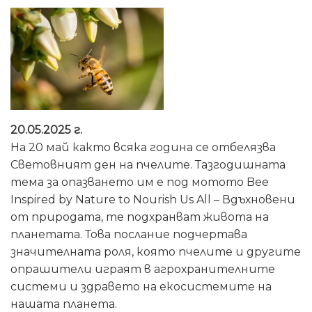
20.05.2025 г.
На 20 май както всяка година се отбелязва
Световният ден на пчелите. Тазгодишната
тема за опазването им е под мотото Bee
Inspired by Nature to Nourish Us All – Вдъхновени
от природата, те подхранват живота на
планетата. Това послание подчертава
значителната роля, която пчелите и другите
опрашители играят в агрохранителните
системи и здравето на екосистемите на
нашата планета.