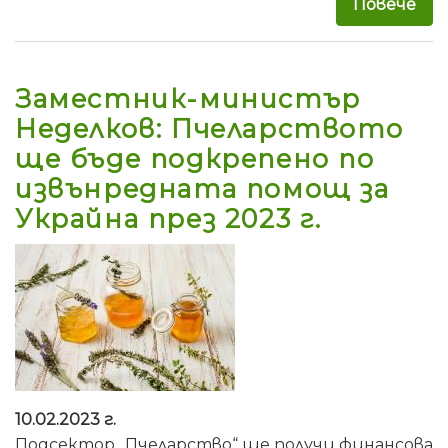
Повече
за 
Заместник-министър
Неделков: Пчеларството
ще бъде подкрепено по
извънредната помощ за
Украйна през 2023 г.
10.02.2023 г.
Подсектор „Пчеларство“ ще получи финансова