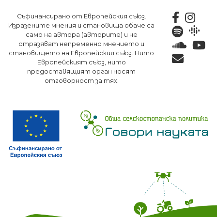
Премини
Съфинансирано от Европейския съюз.
към
Изразените мнения и становища обаче са
основното
само на автора (авторите) и не
съдържание
отразяват непременно мнението и
становището на Европейския съюз. Нито
Европейският съюз, нито
предоставящият орган носят
отговорност за тях.