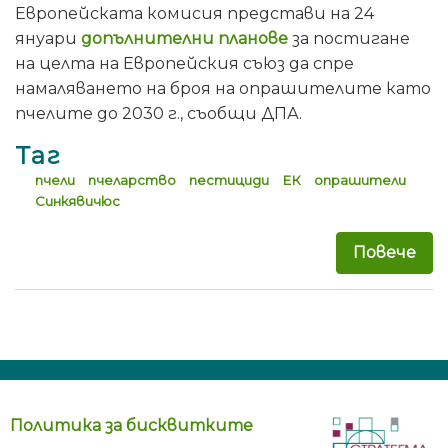
Европейската комисия представи на 24
януари
допълнителни планове
за постигане
на целта на Европейския съюз да спре
намаляването на броя на опрашителите като
пчелите до 2030 г., съобщи ДПА.
Таг
пчели
пчеларство
пестициди
ЕК
опрашители
Синкявичюс
Повече
за 
Политика за бисквитките