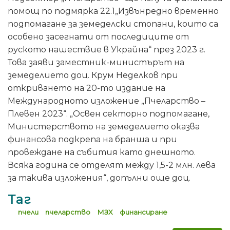
помощ по подмярка 22.1„Извънредно временно
подпомагане за земеделски стопани, които са
особено засегнати от последиците от
руското нашествие в Украйна“ през 2023 г.
Това заяви заместник-министърът на
земеделието доц. Крум Неделков при
откриването на 20-то издание на
Международното изложение „Пчеларство –
Плевен 2023“. „Освен секторно подпомагане,
Министерството на земеделието оказва
финансова подкрепа на бранша и при
провеждане на събития като днешното.
Всяка година се отделят между 1,5-2 млн. лева
за такива изложения“, допълни още доц.
Таг
пчели
пчеларство
МЗХ
финансиране