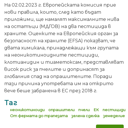
На 02.02.2023 г. Европейската комисия прие
нови правила, които, след като бъдат
приложими, ще намалят максималните нива
на остатъци (МДГОВ) на два пестицида в
храните. Оценките на Европейския орган за
безопасност на храните (EFSA) показват, че
двата химикала, принадлежащи към групата
на неоникотиноидните пестициди,
клотианидин и тиаметоксам, представляват
висок риск за пчелите и допринасят за
глобалния спад на опрашителите. Поради
тази причина употребата им на открито
вече беше забранена в ЕС през 2018 г.
Таг
неоникотиноиди
опрашители
пчели
ЕК
пестициди
От фермата до трапезата
зелена сделка
земеделие