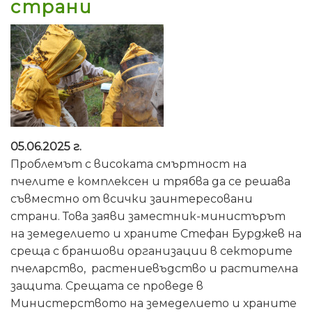
страни
05.06.2025 г.
Проблемът с високата смъртност на
пчелите е комплексен и трябва да се решава
съвместно от всички заинтересовани
страни. Това заяви заместник-министърът
на земеделието и храните Стефан Бурджев на
среща с браншови организации в секторите
пчеларство, растениевъдство и растителна
защита. Срещата се проведе в
Министерството на земеделието и храните