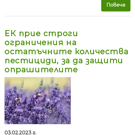
Повече
за 
ЕК прие строги
ограничения на
остатъчните количества
пестициди, за да защити
опрашителите
03.02.2023 г.