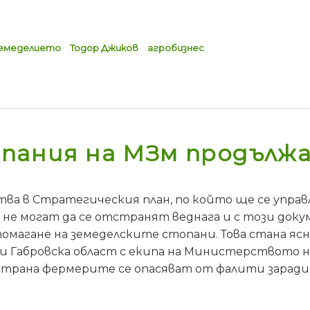
земеделието
Тодор Джиков
агробизнес
пания на МЗм продълж
а в Стратегическия план, по който ще се управл
е не могат да се отстранят веднага и с този док
омагане на земеделските стопани. Това стана яс
и Габровска област с екипа на Министерството 
я страна фермерите се опасяват от фалити зарад