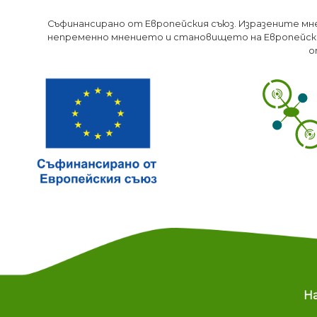
Съфинансирано от Европейския съюз. Изразените мн
непременно мнението и становището на Европейски
о
M
Н