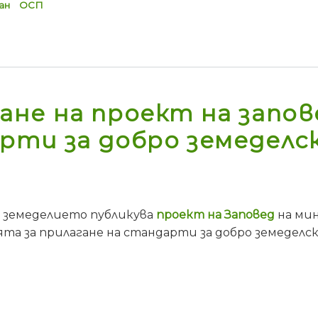
ан
ОСП
е на проект на запове
рти за добро земеделск
 земеделието публикува
проект на Заповед
на мин
та за прилагане на стандарти за добро земеделск