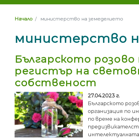
Начало
министерство на земеделието
министерство н
Българското розово
регистър на светов
собственост
27.04.2023 г.
Българското розо
организация по и
по време на конфе
предизвикателств
интелектуалната 