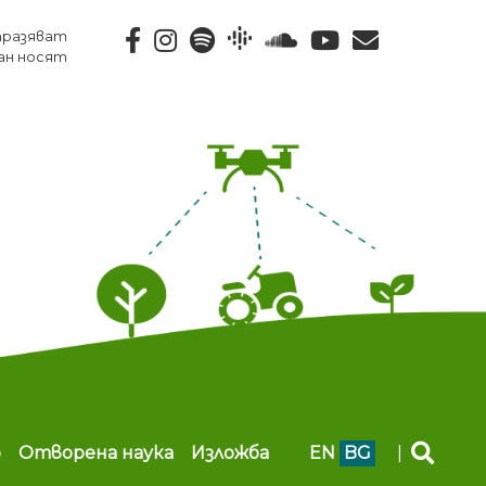
тразяват
ан носят
b
Отворена наука
Изложба
EN
BG
|