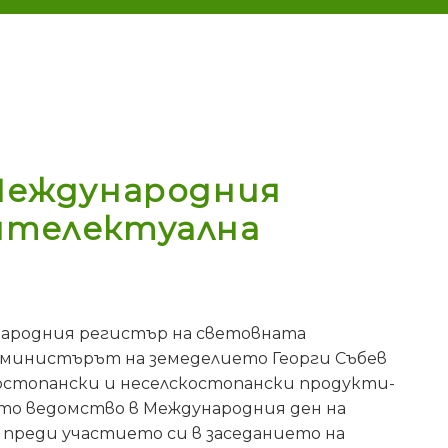
 Международния
нтелектуална
народния регистър на световната
к-министърът на земеделието Георги Събев
костопански и неселскостопански продукти-
то ведомство в Международния ден на
 преди участието си в заседанието на