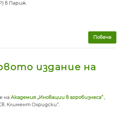
) в Париж.
Повече
за Бъл
рвото издание на
е на
Академия „Иновации в агробизнеса“
,
в. Климент Охридски“.