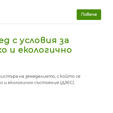
Повече
за Раз
д с условия за
о и екологично
истъра на земеделието, с който се
о и екологично състояние (ДЗЕС).