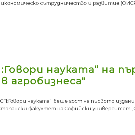
 икономическо сътрудничество и развитие (ОИСР
Говори науката“ на пъ
в агробизнеса"
П:Говори науката“ беше гост на първото издани
Стопански факултет на Софийски университет „С