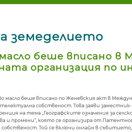
а земеделието
 масло беше вписано в
ната организация по и
во масло беше вписано по Женевския акт в Между
нтелектуална собственост. Това заяви заместни
ренция на тема „Географските означения за селс
а и промени“, която се организира от Патентно
собственост. Той се включи онлайн в събитието,