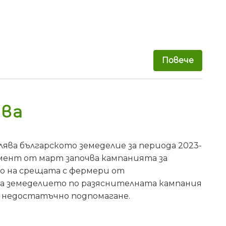
Повече
за Ини
ава
ява българското земеделие за периода 2023-
умент от март започва кампанията за
но на срещата с фермери от
на земеделието по разяснителната кампания
и недостатъчно подпомагане.