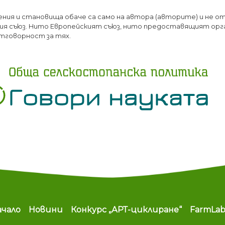
Премини
ения и становища обаче са само на автора (авторите) и не о
към
я съюз. Нито Европейският съюз, нито предоставящият орг
основното
тговорност за тях.
съдържание
ain navigation
ачало
Новини
Конкурс „АРТ-циклиране“
FarmLa