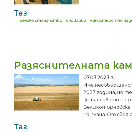
Таг
селско стопанство
иновации
министерство на 
Разяснителната кам
07.03.2023 г.
Има несъвършенств
2027 година, но т
финансовото подп
Великотърновска 
на плана. От сво
Таг